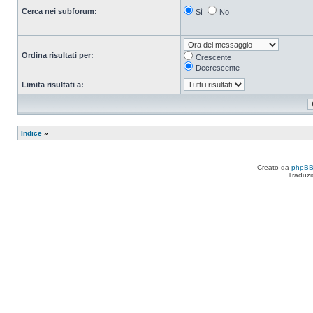
Cerca nei subforum:
Sì
No
Ordina risultati per:
Crescente
Decrescente
Limita risultati a:
Indice
»
Creato da
phpB
Traduzi