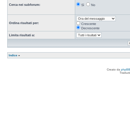
Cerca nei subforum:
Sì
No
Ordina risultati per:
Crescente
Decrescente
Limita risultati a:
Indice
»
Creato da
phpB
Traduzi