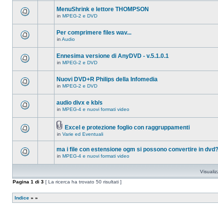
ci
questo
sono
MenuShrink e lettore THOMPSON
argomento.
nuovi
in
MPEG-2 e DVD
messaggi
Non
in
ci
questo
sono
Per comprimere files wav...
argomento.
nuovi
in
Audio
messaggi
Non
in
ci
questo
sono
Ennesima versione di AnyDVD - v.5.1.0.1
argomento.
nuovi
in
MPEG-2 e DVD
messaggi
Non
in
ci
questo
sono
Nuovi DVD+R Philips della Infomedia
argomento.
nuovi
in
MPEG-2 e DVD
messaggi
Non
in
ci
questo
sono
audio divx e kb/s
argomento.
nuovi
in
MPEG-4 e nuovi formati video
messaggi
Non
in
ci
questo
sono
argomento.
Excel e protezione foglio con raggruppamenti
nuovi
Allegato(i)
messaggi
in
Varie ed Eventuali
Non
in
ci
questo
sono
ma i file con estensione ogm si possono convertire in dvd
argomento.
nuovi
in
MPEG-4 e nuovi formati video
messaggi
Non
in
ci
questo
sono
Visualiz
argomento.
nuovi
messaggi
Pagina
1
di
3
[ La ricerca ha trovato 50 risultati ]
in
questo
argomento.
Indice
»
»