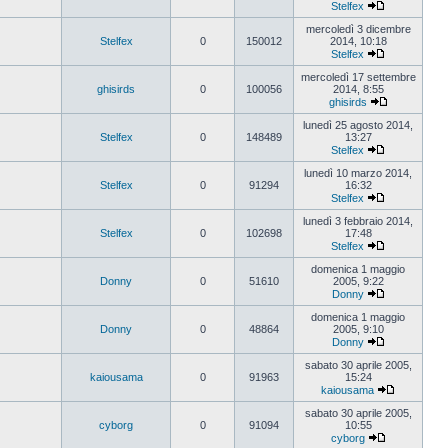
Stelfex
Vedi
ultimo
mercoledì 3 dicembre
messaggio
Stelfex
0
150012
2014, 10:18
Stelfex
Vedi
ultimo
mercoledì 17 settembre
messaggio
ghisirds
0
100056
2014, 8:55
ghisirds
Vedi
ultimo
lunedì 25 agosto 2014,
messaggio
Stelfex
0
148489
13:27
Stelfex
Vedi
ultimo
lunedì 10 marzo 2014,
messaggio
Stelfex
0
91294
16:32
Stelfex
Vedi
ultimo
lunedì 3 febbraio 2014,
messaggio
Stelfex
0
102698
17:48
Stelfex
Vedi
ultimo
domenica 1 maggio
messaggio
Donny
0
51610
2005, 9:22
Donny
Vedi
ultimo
domenica 1 maggio
messaggio
Donny
0
48864
2005, 9:10
Donny
Vedi
ultimo
sabato 30 aprile 2005,
messaggio
kaiousama
0
91963
15:24
kaiousama
Vedi
ultimo
sabato 30 aprile 2005,
messaggio
cyborg
0
91094
10:55
cyborg