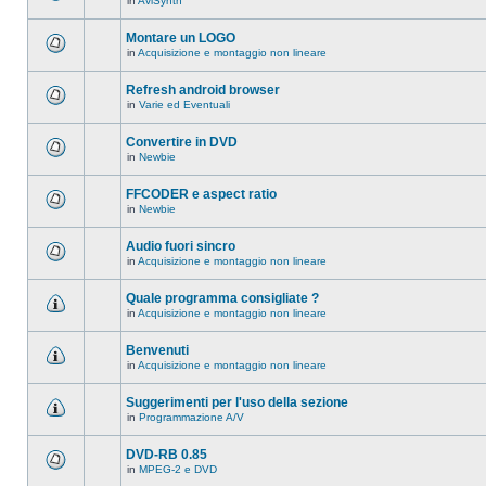
in
AviSynth
messaggi
Non
in
ci
questo
sono
Montare un LOGO
argomento.
nuovi
in
Acquisizione e montaggio non lineare
messaggi
Non
in
ci
questo
sono
Refresh android browser
argomento.
nuovi
in
Varie ed Eventuali
messaggi
Non
in
ci
questo
sono
Convertire in DVD
argomento.
nuovi
in
Newbie
messaggi
Non
in
ci
questo
sono
FFCODER e aspect ratio
argomento.
nuovi
in
Newbie
messaggi
Non
in
ci
questo
sono
Audio fuori sincro
argomento.
nuovi
in
Acquisizione e montaggio non lineare
messaggi
Non
in
ci
questo
sono
Quale programma consigliate ?
argomento.
nuovi
in
Acquisizione e montaggio non lineare
messaggi
Non
in
ci
questo
sono
Benvenuti
argomento.
nuovi
in
Acquisizione e montaggio non lineare
messaggi
Non
in
ci
questo
sono
Suggerimenti per l'uso della sezione
argomento.
nuovi
in
Programmazione A/V
messaggi
Non
in
ci
questo
sono
DVD-RB 0.85
argomento.
nuovi
in
MPEG-2 e DVD
messaggi
Non
in