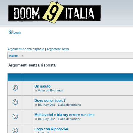
Login
Argomenti senza risposta
|
Argomenti attivi
Indice
»
»
Argomenti senza risposta
Un saluto
in
Varie ed Eventuali
Non
ci
sono
Dove sono i topic?
nuovi
in
Blu Ray Disc - L'alta definizione
messaggi
Non
in
ci
questo
sono
Multiavchd e blu ray errore run time
argomento.
nuovi
in
Blu Ray Disc - L'alta definizione
messaggi
Non
in
ci
questo
sono
Logo con RIpbot264
argomento.
nuovi