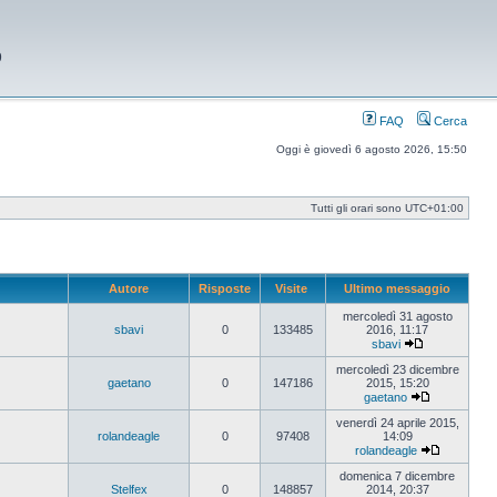
9
FAQ
Cerca
Oggi è giovedì 6 agosto 2026, 15:50
Tutti gli orari sono
UTC+01:00
Autore
Risposte
Visite
Ultimo messaggio
mercoledì 31 agosto
sbavi
0
133485
2016, 11:17
sbavi
Vedi
ultimo
mercoledì 23 dicembre
messaggio
gaetano
0
147186
2015, 15:20
gaetano
Vedi
ultimo
venerdì 24 aprile 2015,
messaggio
rolandeagle
0
97408
14:09
rolandeagle
Vedi
ultimo
domenica 7 dicembre
messaggi
Stelfex
0
148857
2014, 20:37