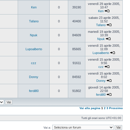
Vedi
ultimo
venerdì 29 aprile 2005,
messaggio
Ken
0
39190
10:47
Ken
Vedi
ultimo
sabato 23 aprile 2005,
messaggio
Tafano
0
40400
11:52
Tafano
Vedi
ultimo
martedì 19 aprile 2005,
messaggio
Npuk
0
84609
10:39
Npuk
Vedi
ultimo
venerdì 15 aprile 2005,
messaggio
Lupoalberto
0
85665
11:09
Lupoalberto
Vedi
ultimo
venerdì 15 aprile 2005,
messaggi
czz
0
91611
9:56
czz
Vedi
ultimo
venerdì 15 aprile 2005,
messaggio
Donny
0
84592
8:02
Donny
Vedi
ultimo
giovedì 14 aprile 2005,
messaggio
ferdi80
0
91802
22:58
ferdi80
Vedi
ultimo
messaggio
Vai alla pagina
1
2
3
Prossimo
Tutti gli orari sono
UTC+01:00
Vai a: