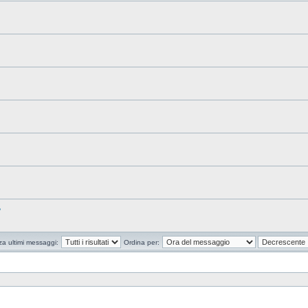
?
za ultimi messaggi:
Ordina per: