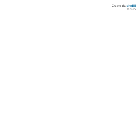
Creato da
phpB
Traduzi