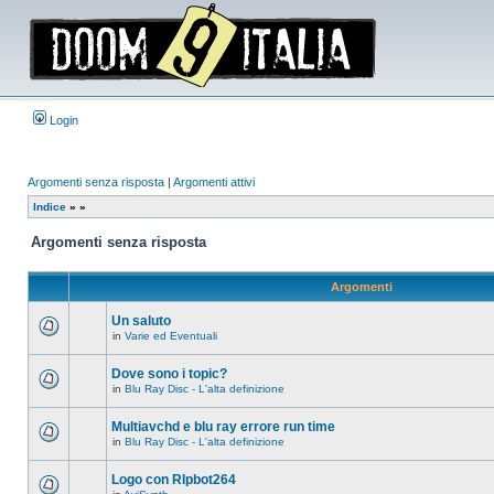
Login
Argomenti senza risposta
|
Argomenti attivi
Indice
»
»
Argomenti senza risposta
Argomenti
Un saluto
in
Varie ed Eventuali
Non
ci
sono
Dove sono i topic?
nuovi
in
Blu Ray Disc - L'alta definizione
messaggi
Non
in
ci
questo
sono
Multiavchd e blu ray errore run time
argomento.
nuovi
in
Blu Ray Disc - L'alta definizione
messaggi
Non
in
ci
questo
sono
Logo con RIpbot264
argomento.
nuovi