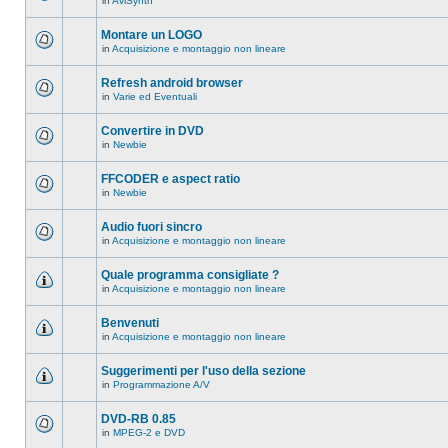
in
AviSynth
messaggi
Non
in
ci
questo
sono
Montare un LOGO
argomento.
nuovi
in
Acquisizione e montaggio non lineare
messaggi
Non
in
ci
questo
sono
Refresh android browser
argomento.
nuovi
in
Varie ed Eventuali
messaggi
Non
in
ci
questo
sono
Convertire in DVD
argomento.
nuovi
in
Newbie
messaggi
Non
in
ci
questo
sono
FFCODER e aspect ratio
argomento.
nuovi
in
Newbie
messaggi
Non
in
ci
questo
sono
Audio fuori sincro
argomento.
nuovi
in
Acquisizione e montaggio non lineare
messaggi
Non
in
ci
questo
sono
Quale programma consigliate ?
argomento.
nuovi
in
Acquisizione e montaggio non lineare
messaggi
Non
in
ci
questo
sono
Benvenuti
argomento.
nuovi
in
Acquisizione e montaggio non lineare
messaggi
Non
in
ci
questo
sono
Suggerimenti per l'uso della sezione
argomento.
nuovi
in
Programmazione A/V
messaggi
Non
in
ci
questo
sono
DVD-RB 0.85
argomento.
nuovi
in
MPEG-2 e DVD
messaggi
Non
in