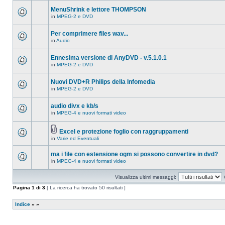
ci
questo
sono
MenuShrink e lettore THOMPSON
argomento.
nuovi
in
MPEG-2 e DVD
messaggi
Non
in
ci
questo
sono
Per comprimere files wav...
argomento.
nuovi
in
Audio
messaggi
Non
in
ci
questo
sono
Ennesima versione di AnyDVD - v.5.1.0.1
argomento.
nuovi
in
MPEG-2 e DVD
messaggi
Non
in
ci
questo
sono
Nuovi DVD+R Philips della Infomedia
argomento.
nuovi
in
MPEG-2 e DVD
messaggi
Non
in
ci
questo
sono
audio divx e kb/s
argomento.
nuovi
in
MPEG-4 e nuovi formati video
messaggi
Non
in
ci
questo
sono
argomento.
Excel e protezione foglio con raggruppamenti
nuovi
Allegato(i)
messaggi
in
Varie ed Eventuali
Non
in
ci
questo
sono
ma i file con estensione ogm si possono convertire in dvd?
argomento.
nuovi
in
MPEG-4 e nuovi formati video
messaggi
Non
in
ci
questo
sono
Visualizza ultimi messaggi:
argomento.
nuovi
messaggi
Pagina
1
di
3
[ La ricerca ha trovato 50 risultati ]
in
questo
argomento.
Indice
»
»