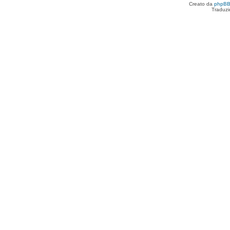
Creato da
phpB
Traduzi