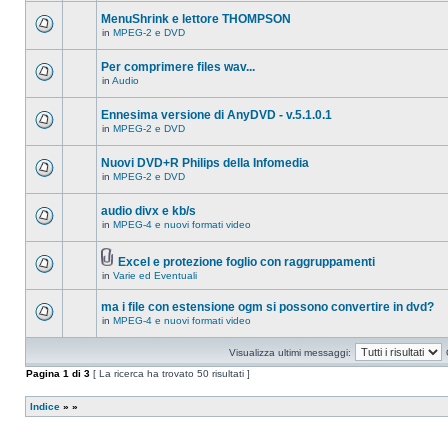
ci
questo
sono
MenuShrink e lettore THOMPSON
argomento.
nuovi
in
MPEG-2 e DVD
messaggi
Non
in
ci
questo
sono
Per comprimere files wav...
argomento.
nuovi
in
Audio
messaggi
Non
in
ci
questo
sono
Ennesima versione di AnyDVD - v.5.1.0.1
argomento.
nuovi
in
MPEG-2 e DVD
messaggi
Non
in
ci
questo
sono
Nuovi DVD+R Philips della Infomedia
argomento.
nuovi
in
MPEG-2 e DVD
messaggi
Non
in
ci
questo
sono
audio divx e kb/s
argomento.
nuovi
in
MPEG-4 e nuovi formati video
messaggi
Non
in
ci
questo
sono
argomento.
Excel e protezione foglio con raggruppamenti
nuovi
Allegato(i)
messaggi
in
Varie ed Eventuali
Non
in
ci
questo
sono
ma i file con estensione ogm si possono convertire in dvd?
argomento.
nuovi
in
MPEG-4 e nuovi formati video
messaggi
Non
in
ci
questo
sono
Visualizza ultimi messaggi:
argomento.
nuovi
messaggi
Pagina
1
di
3
[ La ricerca ha trovato 50 risultati ]
in
questo
argomento.
Indice
»
»