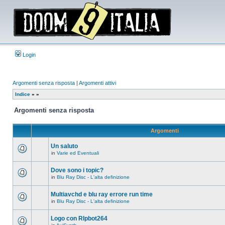
Login
Argomenti senza risposta
|
Argomenti attivi
Indice
»
»
Argomenti senza risposta
Argomenti
Un saluto
in
Varie ed Eventuali
Non
ci
sono
Dove sono i topic?
nuovi
in
Blu Ray Disc - L'alta definizione
messaggi
Non
in
ci
questo
sono
Multiavchd e blu ray errore run time
argomento.
nuovi
in
Blu Ray Disc - L'alta definizione
messaggi
Non
in
ci
questo
sono
Logo con RIpbot264
argomento.
nuovi