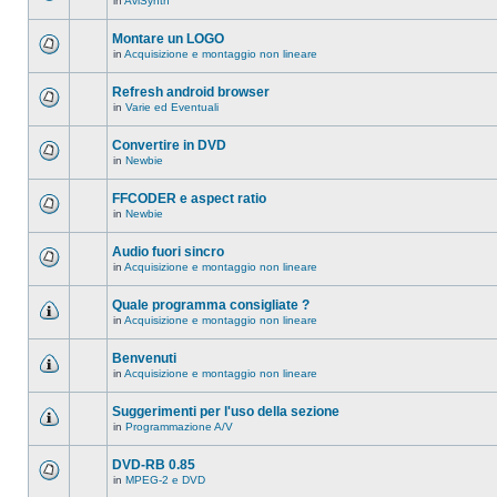
in
AviSynth
messaggi
Non
in
ci
questo
sono
Montare un LOGO
argomento.
nuovi
in
Acquisizione e montaggio non lineare
messaggi
Non
in
ci
questo
sono
Refresh android browser
argomento.
nuovi
in
Varie ed Eventuali
messaggi
Non
in
ci
questo
sono
Convertire in DVD
argomento.
nuovi
in
Newbie
messaggi
Non
in
ci
questo
sono
FFCODER e aspect ratio
argomento.
nuovi
in
Newbie
messaggi
Non
in
ci
questo
sono
Audio fuori sincro
argomento.
nuovi
in
Acquisizione e montaggio non lineare
messaggi
Non
in
ci
questo
sono
Quale programma consigliate ?
argomento.
nuovi
in
Acquisizione e montaggio non lineare
messaggi
Non
in
ci
questo
sono
Benvenuti
argomento.
nuovi
in
Acquisizione e montaggio non lineare
messaggi
Non
in
ci
questo
sono
Suggerimenti per l'uso della sezione
argomento.
nuovi
in
Programmazione A/V
messaggi
Non
in
ci
questo
sono
DVD-RB 0.85
argomento.
nuovi
in
MPEG-2 e DVD
messaggi
Non
in