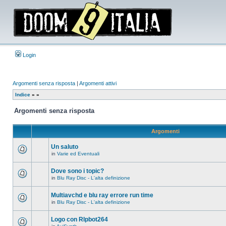
Login
Argomenti senza risposta
|
Argomenti attivi
Indice
»
»
Argomenti senza risposta
Argomenti
Un saluto
in
Varie ed Eventuali
Non
ci
sono
Dove sono i topic?
nuovi
in
Blu Ray Disc - L'alta definizione
messaggi
Non
in
ci
questo
sono
Multiavchd e blu ray errore run time
argomento.
nuovi
in
Blu Ray Disc - L'alta definizione
messaggi
Non
in
ci
questo
sono
Logo con RIpbot264
argomento.
nuovi