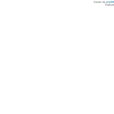
Creato da
phpB
Traduzi