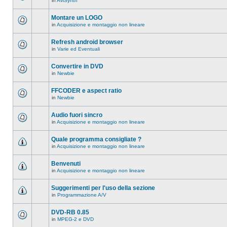
in
AviSynth
messaggi
Non
in
ci
questo
sono
Montare un LOGO
argomento.
nuovi
in
Acquisizione e montaggio non lineare
messaggi
Non
in
ci
questo
sono
Refresh android browser
argomento.
nuovi
in
Varie ed Eventuali
messaggi
Non
in
ci
questo
sono
Convertire in DVD
argomento.
nuovi
in
Newbie
messaggi
Non
in
ci
questo
sono
FFCODER e aspect ratio
argomento.
nuovi
in
Newbie
messaggi
Non
in
ci
questo
sono
Audio fuori sincro
argomento.
nuovi
in
Acquisizione e montaggio non lineare
messaggi
Non
in
ci
questo
sono
Quale programma consigliate ?
argomento.
nuovi
in
Acquisizione e montaggio non lineare
messaggi
Non
in
ci
questo
sono
Benvenuti
argomento.
nuovi
in
Acquisizione e montaggio non lineare
messaggi
Non
in
ci
questo
sono
Suggerimenti per l'uso della sezione
argomento.
nuovi
in
Programmazione A/V
messaggi
Non
in
ci
questo
sono
DVD-RB 0.85
argomento.
nuovi
in
MPEG-2 e DVD
messaggi
Non
in