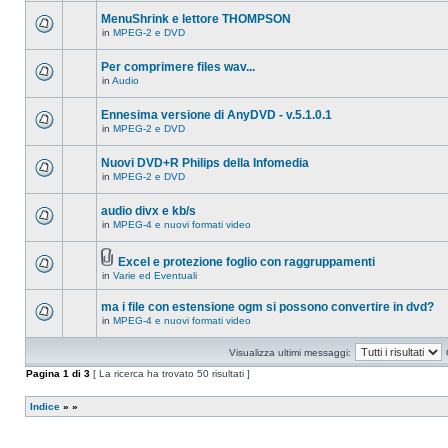
ci
questo
sono
MenuShrink e lettore THOMPSON
argomento.
nuovi
in
MPEG-2 e DVD
messaggi
Non
in
ci
questo
sono
Per comprimere files wav...
argomento.
nuovi
in
Audio
messaggi
Non
in
ci
questo
sono
Ennesima versione di AnyDVD - v.5.1.0.1
argomento.
nuovi
in
MPEG-2 e DVD
messaggi
Non
in
ci
questo
sono
Nuovi DVD+R Philips della Infomedia
argomento.
nuovi
in
MPEG-2 e DVD
messaggi
Non
in
ci
questo
sono
audio divx e kb/s
argomento.
nuovi
in
MPEG-4 e nuovi formati video
messaggi
Non
in
ci
questo
sono
argomento.
Excel e protezione foglio con raggruppamenti
nuovi
Allegato(i)
messaggi
in
Varie ed Eventuali
Non
in
ci
questo
sono
ma i file con estensione ogm si possono convertire in dvd?
argomento.
nuovi
in
MPEG-4 e nuovi formati video
messaggi
Non
in
ci
questo
sono
Visualizza ultimi messaggi:
argomento.
nuovi
messaggi
Pagina
1
di
3
[ La ricerca ha trovato 50 risultati ]
in
questo
argomento.
Indice
»
»