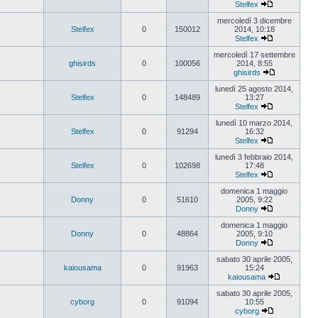
Stelfex
Vedi
ultimo
mercoledì 3 dicembre
messaggio
Stelfex
0
150012
2014, 10:18
Stelfex
Vedi
ultimo
mercoledì 17 settembre
messaggio
ghisirds
0
100056
2014, 8:55
ghisirds
Vedi
ultimo
lunedì 25 agosto 2014,
messaggio
Stelfex
0
148489
13:27
Stelfex
Vedi
ultimo
lunedì 10 marzo 2014,
messaggio
Stelfex
0
91294
16:32
Stelfex
Vedi
ultimo
lunedì 3 febbraio 2014,
messaggio
Stelfex
0
102698
17:48
Stelfex
Vedi
ultimo
domenica 1 maggio
messaggio
Donny
0
51610
2005, 9:22
Donny
Vedi
ultimo
domenica 1 maggio
messaggio
Donny
0
48864
2005, 9:10
Donny
Vedi
ultimo
sabato 30 aprile 2005,
messaggio
kaiousama
0
91963
15:24
kaiousama
Vedi
ultimo
sabato 30 aprile 2005,
messaggio
cyborg
0
91094
10:55
cyborg