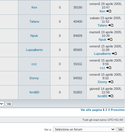
Vedi
ultimo
venerdì 29 aprile 2005,
messaggio
Ken
0
39190
10:47
Ken
Vedi
ultimo
sabato 23 aprile 2005,
messaggio
Tafano
0
40400
11:52
Tafano
Vedi
ultimo
martedì 19 aprile 2005,
messaggio
Npuk
0
84609
10:39
Npuk
Vedi
ultimo
venerdì 15 aprile 2005,
messaggio
Lupoalberto
0
85665
11:09
Lupoalberto
Vedi
ultimo
venerdì 15 aprile 2005,
messaggi
czz
0
91611
9:56
czz
Vedi
ultimo
venerdì 15 aprile 2005,
messaggio
Donny
0
84592
8:02
Donny
Vedi
ultimo
giovedì 14 aprile 2005,
messaggio
ferdi80
0
91802
22:58
ferdi80
Vedi
ultimo
messaggio
Vai alla pagina
1
2
3
Prossimo
Tutti gli orari sono
UTC+01:00
Vai a: