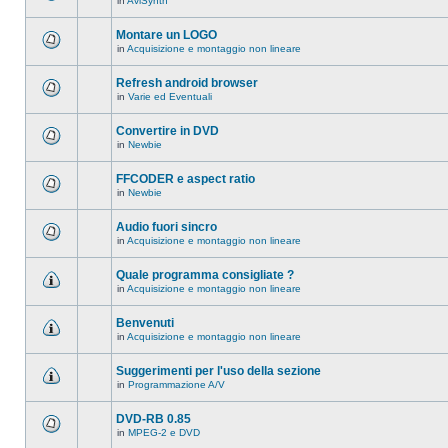
in
AviSynth
messaggi
Non
in
ci
questo
sono
Montare un LOGO
argomento.
nuovi
in
Acquisizione e montaggio non lineare
messaggi
Non
in
ci
questo
sono
Refresh android browser
argomento.
nuovi
in
Varie ed Eventuali
messaggi
Non
in
ci
questo
sono
Convertire in DVD
argomento.
nuovi
in
Newbie
messaggi
Non
in
ci
questo
sono
FFCODER e aspect ratio
argomento.
nuovi
in
Newbie
messaggi
Non
in
ci
questo
sono
Audio fuori sincro
argomento.
nuovi
in
Acquisizione e montaggio non lineare
messaggi
Non
in
ci
questo
sono
Quale programma consigliate ?
argomento.
nuovi
in
Acquisizione e montaggio non lineare
messaggi
Non
in
ci
questo
sono
Benvenuti
argomento.
nuovi
in
Acquisizione e montaggio non lineare
messaggi
Non
in
ci
questo
sono
Suggerimenti per l'uso della sezione
argomento.
nuovi
in
Programmazione A/V
messaggi
Non
in
ci
questo
sono
DVD-RB 0.85
argomento.
nuovi
in
MPEG-2 e DVD
messaggi
Non
in