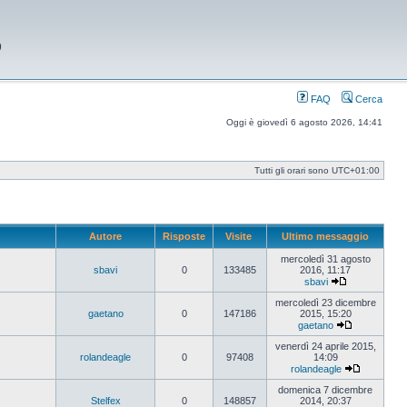
9
FAQ
Cerca
Oggi è giovedì 6 agosto 2026, 14:41
Tutti gli orari sono
UTC+01:00
Autore
Risposte
Visite
Ultimo messaggio
mercoledì 31 agosto
sbavi
0
133485
2016, 11:17
sbavi
Vedi
ultimo
mercoledì 23 dicembre
messaggio
gaetano
0
147186
2015, 15:20
gaetano
Vedi
ultimo
venerdì 24 aprile 2015,
messaggio
rolandeagle
0
97408
14:09
rolandeagle
Vedi
ultimo
domenica 7 dicembre
messaggi
Stelfex
0
148857
2014, 20:37