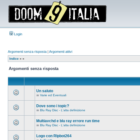
Login
Argomenti senza risposta
|
Argomenti attivi
Indice
»
»
Argomenti senza risposta
Un saluto
in
Varie ed Eventuali
Non
ci
sono
Dove sono i topic?
nuovi
in
Blu Ray Disc - L'alta definizione
messaggi
Non
in
ci
questo
sono
Multiavchd e blu ray errore run time
argomento.
nuovi
in
Blu Ray Disc - L'alta definizione
messaggi
Non
in
ci
questo
sono
Logo con RIpbot264
argomento.
nuovi