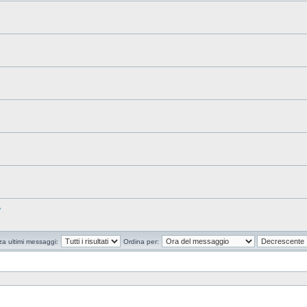
?
za ultimi messaggi:
Ordina per: