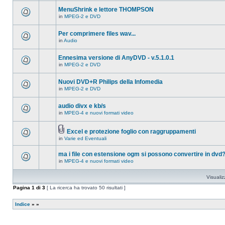
ci
questo
sono
MenuShrink e lettore THOMPSON
argomento.
nuovi
in
MPEG-2 e DVD
messaggi
Non
in
ci
questo
sono
Per comprimere files wav...
argomento.
nuovi
in
Audio
messaggi
Non
in
ci
questo
sono
Ennesima versione di AnyDVD - v.5.1.0.1
argomento.
nuovi
in
MPEG-2 e DVD
messaggi
Non
in
ci
questo
sono
Nuovi DVD+R Philips della Infomedia
argomento.
nuovi
in
MPEG-2 e DVD
messaggi
Non
in
ci
questo
sono
audio divx e kb/s
argomento.
nuovi
in
MPEG-4 e nuovi formati video
messaggi
Non
in
ci
questo
sono
argomento.
Excel e protezione foglio con raggruppamenti
nuovi
Allegato(i)
messaggi
in
Varie ed Eventuali
Non
in
ci
questo
sono
ma i file con estensione ogm si possono convertire in dvd
argomento.
nuovi
in
MPEG-4 e nuovi formati video
messaggi
Non
in
ci
questo
sono
Visualiz
argomento.
nuovi
messaggi
Pagina
1
di
3
[ La ricerca ha trovato 50 risultati ]
in
questo
argomento.
Indice
»
»