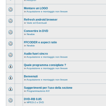
in
AviSynth
messaggi
Non
in
ci
questo
sono
Montare un LOGO
argomento.
nuovi
in
Acquisizione e montaggio non lineare
messaggi
Non
in
ci
questo
sono
Refresh android browser
argomento.
nuovi
in
Varie ed Eventuali
messaggi
Non
in
ci
questo
sono
Convertire in DVD
argomento.
nuovi
in
Newbie
messaggi
Non
in
ci
questo
sono
FFCODER e aspect ratio
argomento.
nuovi
in
Newbie
messaggi
Non
in
ci
questo
sono
Audio fuori sincro
argomento.
nuovi
in
Acquisizione e montaggio non lineare
messaggi
Non
in
ci
questo
sono
Quale programma consigliate ?
argomento.
nuovi
in
Acquisizione e montaggio non lineare
messaggi
Non
in
ci
questo
sono
Benvenuti
argomento.
nuovi
in
Acquisizione e montaggio non lineare
messaggi
Non
in
ci
questo
sono
Suggerimenti per l'uso della sezione
argomento.
nuovi
in
Programmazione A/V
messaggi
Non
in
ci
questo
sono
DVD-RB 0.85
argomento.
nuovi
in
MPEG-2 e DVD
messaggi
Non
in