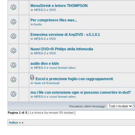
ci
questo
sono
MenuShrink e lettore THOMPSON
argomento.
nuovi
in
MPEG-2 e DVD
messaggi
Non
in
ci
questo
sono
Per comprimere files wav...
argomento.
nuovi
in
Audio
messaggi
Non
in
ci
questo
sono
Ennesima versione di AnyDVD - v.5.1.0.1
argomento.
nuovi
in
MPEG-2 e DVD
messaggi
Non
in
ci
questo
sono
Nuovi DVD+R Philips della Infomedia
argomento.
nuovi
in
MPEG-2 e DVD
messaggi
Non
in
ci
questo
sono
audio divx e kb/s
argomento.
nuovi
in
MPEG-4 e nuovi formati video
messaggi
Non
in
ci
questo
sono
argomento.
Excel e protezione foglio con raggruppamenti
nuovi
Allegato(i)
messaggi
in
Varie ed Eventuali
Non
in
ci
questo
sono
ma i file con estensione ogm si possono convertire in dvd?
argomento.
nuovi
in
MPEG-4 e nuovi formati video
messaggi
Non
in
ci
questo
sono
Visualizza ultimi messaggi:
argomento.
nuovi
messaggi
Pagina
1
di
3
[ La ricerca ha trovato 50 risultati ]
in
questo
argomento.
Indice
»
»