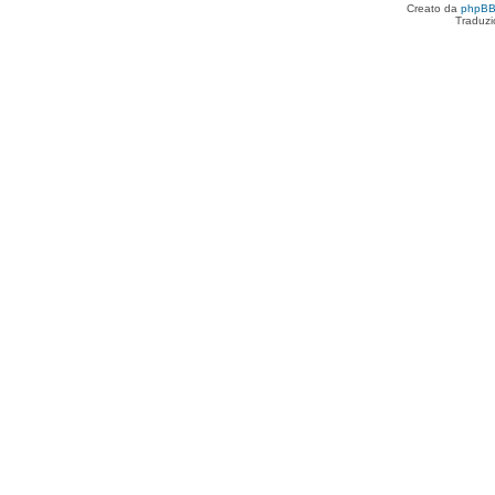
Creato da
phpB
Traduzi