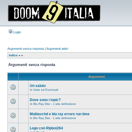
Login
Argomenti senza risposta
|
Argomenti attivi
Indice
»
»
Argomenti senza risposta
Argomenti
Un saluto
in
Varie ed Eventuali
Non
ci
sono
Dove sono i topic?
nuovi
in
Blu Ray Disc - L'alta definizione
messaggi
Non
in
ci
questo
sono
Multiavchd e blu ray errore run time
argomento.
nuovi
in
Blu Ray Disc - L'alta definizione
messaggi
Non
in
ci
questo
sono
Logo con RIpbot264
argomento.
nuovi