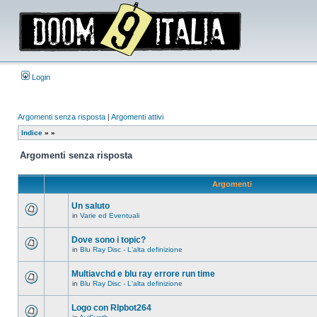
Login
Argomenti senza risposta
|
Argomenti attivi
Indice
»
»
Argomenti senza risposta
Argomenti
Un saluto
in
Varie ed Eventuali
Non
ci
sono
Dove sono i topic?
nuovi
in
Blu Ray Disc - L'alta definizione
messaggi
Non
in
ci
questo
sono
Multiavchd e blu ray errore run time
argomento.
nuovi
in
Blu Ray Disc - L'alta definizione
messaggi
Non
in
ci
questo
sono
Logo con RIpbot264
argomento.
nuovi