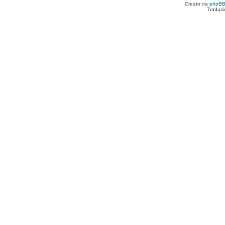
Creato da
phpB
Traduzi