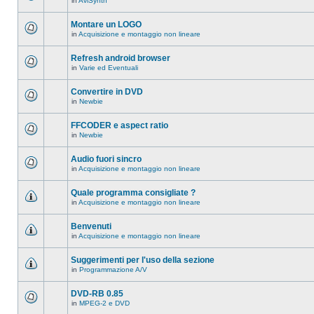
in
AviSynth
messaggi
Non
in
ci
questo
sono
Montare un LOGO
argomento.
nuovi
in
Acquisizione e montaggio non lineare
messaggi
Non
in
ci
questo
sono
Refresh android browser
argomento.
nuovi
in
Varie ed Eventuali
messaggi
Non
in
ci
questo
sono
Convertire in DVD
argomento.
nuovi
in
Newbie
messaggi
Non
in
ci
questo
sono
FFCODER e aspect ratio
argomento.
nuovi
in
Newbie
messaggi
Non
in
ci
questo
sono
Audio fuori sincro
argomento.
nuovi
in
Acquisizione e montaggio non lineare
messaggi
Non
in
ci
questo
sono
Quale programma consigliate ?
argomento.
nuovi
in
Acquisizione e montaggio non lineare
messaggi
Non
in
ci
questo
sono
Benvenuti
argomento.
nuovi
in
Acquisizione e montaggio non lineare
messaggi
Non
in
ci
questo
sono
Suggerimenti per l'uso della sezione
argomento.
nuovi
in
Programmazione A/V
messaggi
Non
in
ci
questo
sono
DVD-RB 0.85
argomento.
nuovi
in
MPEG-2 e DVD
messaggi
Non
in