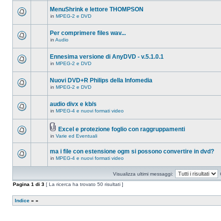
ci
questo
sono
MenuShrink e lettore THOMPSON
argomento.
nuovi
in
MPEG-2 e DVD
messaggi
Non
in
ci
questo
sono
Per comprimere files wav...
argomento.
nuovi
in
Audio
messaggi
Non
in
ci
questo
sono
Ennesima versione di AnyDVD - v.5.1.0.1
argomento.
nuovi
in
MPEG-2 e DVD
messaggi
Non
in
ci
questo
sono
Nuovi DVD+R Philips della Infomedia
argomento.
nuovi
in
MPEG-2 e DVD
messaggi
Non
in
ci
questo
sono
audio divx e kb/s
argomento.
nuovi
in
MPEG-4 e nuovi formati video
messaggi
Non
in
ci
questo
sono
argomento.
Excel e protezione foglio con raggruppamenti
nuovi
Allegato(i)
messaggi
in
Varie ed Eventuali
Non
in
ci
questo
sono
ma i file con estensione ogm si possono convertire in dvd?
argomento.
nuovi
in
MPEG-4 e nuovi formati video
messaggi
Non
in
ci
questo
sono
Visualizza ultimi messaggi:
argomento.
nuovi
messaggi
Pagina
1
di
3
[ La ricerca ha trovato 50 risultati ]
in
questo
argomento.
Indice
»
»