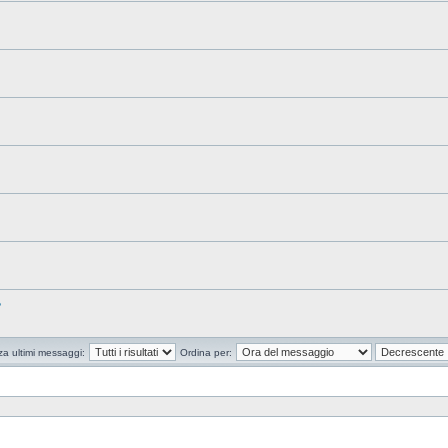
?
za ultimi messaggi:
Ordina per: