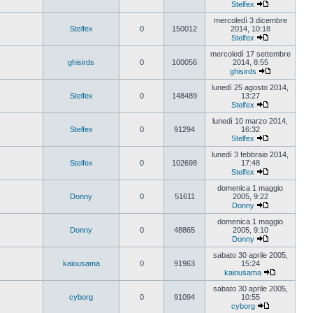
Stelfex
Vedi
ultimo
mercoledì 3 dicembre
messaggio
Stelfex
0
150012
2014, 10:18
Stelfex
Vedi
ultimo
mercoledì 17 settembre
messaggio
ghisirds
0
100056
2014, 8:55
ghisirds
Vedi
ultimo
lunedì 25 agosto 2014,
messaggio
Stelfex
0
148489
13:27
Stelfex
Vedi
ultimo
lunedì 10 marzo 2014,
messaggio
Stelfex
0
91294
16:32
Stelfex
Vedi
ultimo
lunedì 3 febbraio 2014,
messaggio
Stelfex
0
102698
17:48
Stelfex
Vedi
ultimo
domenica 1 maggio
messaggio
Donny
0
51611
2005, 9:22
Donny
Vedi
ultimo
domenica 1 maggio
messaggio
Donny
0
48865
2005, 9:10
Donny
Vedi
ultimo
sabato 30 aprile 2005,
messaggio
kaiousama
0
91963
15:24
kaiousama
Vedi
ultimo
sabato 30 aprile 2005,
messaggio
cyborg
0
91094
10:55
cyborg