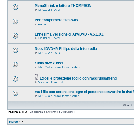
ci
questo
sono
MenuShrink e lettore THOMPSON
argomento.
nuovi
in
MPEG-2 e DVD
messaggi
Non
in
ci
questo
sono
Per comprimere files wav...
argomento.
nuovi
in
Audio
messaggi
Non
in
ci
questo
sono
Ennesima versione di AnyDVD - v.5.1.0.1
argomento.
nuovi
in
MPEG-2 e DVD
messaggi
Non
in
ci
questo
sono
Nuovi DVD+R Philips della Infomedia
argomento.
nuovi
in
MPEG-2 e DVD
messaggi
Non
in
ci
questo
sono
audio divx e kb/s
argomento.
nuovi
in
MPEG-4 e nuovi formati video
messaggi
Non
in
ci
questo
sono
argomento.
Excel e protezione foglio con raggruppamenti
nuovi
Allegato(i)
messaggi
in
Varie ed Eventuali
Non
in
ci
questo
sono
ma i file con estensione ogm si possono convertire in dvd
argomento.
nuovi
in
MPEG-4 e nuovi formati video
messaggi
Non
in
ci
questo
sono
Visualiz
argomento.
nuovi
messaggi
Pagina
1
di
3
[ La ricerca ha trovato 50 risultati ]
in
questo
argomento.
Indice
»
»