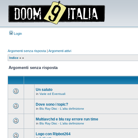
Login
Argomenti senza risposta
|
Argomenti attivi
Indice
»
»
Argomenti senza risposta
Un saluto
in
Varie ed Eventuali
Non
ci
sono
Dove sono i topic?
nuovi
in
Blu Ray Disc - L'alta definizione
messaggi
Non
in
ci
questo
sono
Multiavchd e blu ray errore run time
argomento.
nuovi
in
Blu Ray Disc - L'alta definizione
messaggi
Non
in
ci
questo
sono
Logo con RIpbot264
argomento.
nuovi