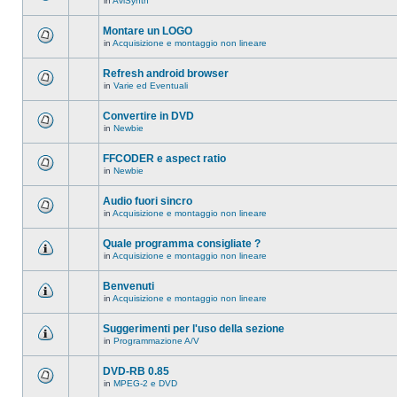
in
AviSynth
messaggi
Non
in
ci
questo
sono
Montare un LOGO
argomento.
nuovi
in
Acquisizione e montaggio non lineare
messaggi
Non
in
ci
questo
sono
Refresh android browser
argomento.
nuovi
in
Varie ed Eventuali
messaggi
Non
in
ci
questo
sono
Convertire in DVD
argomento.
nuovi
in
Newbie
messaggi
Non
in
ci
questo
sono
FFCODER e aspect ratio
argomento.
nuovi
in
Newbie
messaggi
Non
in
ci
questo
sono
Audio fuori sincro
argomento.
nuovi
in
Acquisizione e montaggio non lineare
messaggi
Non
in
ci
questo
sono
Quale programma consigliate ?
argomento.
nuovi
in
Acquisizione e montaggio non lineare
messaggi
Non
in
ci
questo
sono
Benvenuti
argomento.
nuovi
in
Acquisizione e montaggio non lineare
messaggi
Non
in
ci
questo
sono
Suggerimenti per l'uso della sezione
argomento.
nuovi
in
Programmazione A/V
messaggi
Non
in
ci
questo
sono
DVD-RB 0.85
argomento.
nuovi
in
MPEG-2 e DVD
messaggi
Non
in