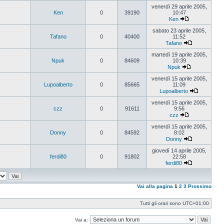
Vedi
ultimo
venerdì 29 aprile 2005,
messaggio
Ken
0
39190
10:47
Ken
Vedi
ultimo
sabato 23 aprile 2005,
messaggio
Tafano
0
40400
11:52
Tafano
Vedi
ultimo
martedì 19 aprile 2005,
messaggio
Npuk
0
84609
10:39
Npuk
Vedi
ultimo
venerdì 15 aprile 2005,
messaggio
Lupoalberto
0
85665
11:09
Lupoalberto
Vedi
ultimo
venerdì 15 aprile 2005,
messaggi
czz
0
91611
9:56
czz
Vedi
ultimo
venerdì 15 aprile 2005,
messaggio
Donny
0
84592
8:02
Donny
Vedi
ultimo
giovedì 14 aprile 2005,
messaggio
ferdi80
0
91802
22:58
ferdi80
Vedi
ultimo
messaggio
Vai alla pagina
1
2
3
Prossimo
Tutti gli orari sono
UTC+01:00
Vai a: