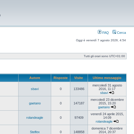
9
FAQ
Cerca
Oggi è venerdì 7 agosto 2026, 4:54
Tutti gli orari sono
UTC+01:00
Autore
Risposte
Visite
Ultimo messaggio
mercoledì 31 agosto
sbavi
0
133486
2016, 11:17
sbavi
Vedi
ultimo
mercoledì 23 dicembre
messaggio
gaetano
0
147187
2015, 15:20
gaetano
Vedi
ultimo
venerdì 24 aprile 2015,
messaggio
rolandeagle
0
97409
14:09
rolandeagle
Vedi
ultimo
domenica 7 dicembre
messaggi
Stelfex
0
148858
2014, 20:37