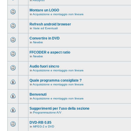
in
AviSynth
messaggi
Non
in
ci
questo
sono
Montare un LOGO
argomento.
nuovi
in
Acquisizione e montaggio non lineare
messaggi
Non
in
ci
questo
sono
Refresh android browser
argomento.
nuovi
in
Varie ed Eventuali
messaggi
Non
in
ci
questo
sono
Convertire in DVD
argomento.
nuovi
in
Newbie
messaggi
Non
in
ci
questo
sono
FFCODER e aspect ratio
argomento.
nuovi
in
Newbie
messaggi
Non
in
ci
questo
sono
Audio fuori sincro
argomento.
nuovi
in
Acquisizione e montaggio non lineare
messaggi
Non
in
ci
questo
sono
Quale programma consigliate ?
argomento.
nuovi
in
Acquisizione e montaggio non lineare
messaggi
Non
in
ci
questo
sono
Benvenuti
argomento.
nuovi
in
Acquisizione e montaggio non lineare
messaggi
Non
in
ci
questo
sono
Suggerimenti per l'uso della sezione
argomento.
nuovi
in
Programmazione A/V
messaggi
Non
in
ci
questo
sono
DVD-RB 0.85
argomento.
nuovi
in
MPEG-2 e DVD
messaggi
Non
in