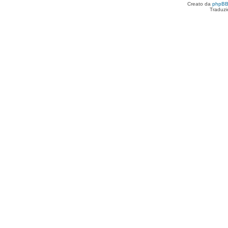
Creato da
phpB
Traduzi