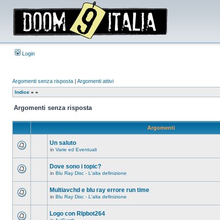
Login
Argomenti senza risposta
|
Argomenti attivi
Indice
»
»
Argomenti senza risposta
Argomenti
Un saluto
in
Varie ed Eventuali
Non
ci
sono
Dove sono i topic?
nuovi
in
Blu Ray Disc - L'alta definizione
messaggi
Non
in
ci
questo
sono
Multiavchd e blu ray errore run time
argomento.
nuovi
in
Blu Ray Disc - L'alta definizione
messaggi
Non
in
ci
questo
sono
Logo con RIpbot264
argomento.
nuovi