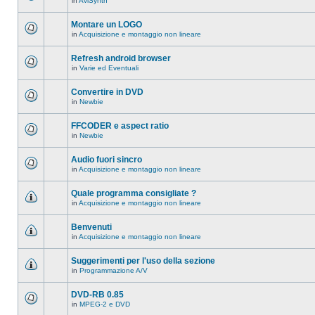
in
AviSynth
messaggi
Non
in
ci
questo
sono
Montare un LOGO
argomento.
nuovi
in
Acquisizione e montaggio non lineare
messaggi
Non
in
ci
questo
sono
Refresh android browser
argomento.
nuovi
in
Varie ed Eventuali
messaggi
Non
in
ci
questo
sono
Convertire in DVD
argomento.
nuovi
in
Newbie
messaggi
Non
in
ci
questo
sono
FFCODER e aspect ratio
argomento.
nuovi
in
Newbie
messaggi
Non
in
ci
questo
sono
Audio fuori sincro
argomento.
nuovi
in
Acquisizione e montaggio non lineare
messaggi
Non
in
ci
questo
sono
Quale programma consigliate ?
argomento.
nuovi
in
Acquisizione e montaggio non lineare
messaggi
Non
in
ci
questo
sono
Benvenuti
argomento.
nuovi
in
Acquisizione e montaggio non lineare
messaggi
Non
in
ci
questo
sono
Suggerimenti per l'uso della sezione
argomento.
nuovi
in
Programmazione A/V
messaggi
Non
in
ci
questo
sono
DVD-RB 0.85
argomento.
nuovi
in
MPEG-2 e DVD
messaggi
Non
in