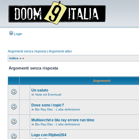
Login
Argomenti senza risposta
|
Argomenti attivi
Indice
»
»
Argomenti senza risposta
Argomenti
Un saluto
in
Varie ed Eventuali
Non
ci
sono
Dove sono i topic?
nuovi
in
Blu Ray Disc - L'alta definizione
messaggi
Non
in
ci
questo
sono
Multiavchd e blu ray errore run time
argomento.
nuovi
in
Blu Ray Disc - L'alta definizione
messaggi
Non
in
ci
questo
sono
Logo con RIpbot264
argomento.
nuovi