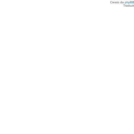
Creato da
phpB
Traduzi