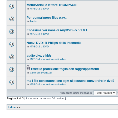
ci
questo
sono
MenuShrink e lettore THOMPSON
argomento.
nuovi
in
MPEG-2 e DVD
messaggi
Non
in
ci
questo
sono
Per comprimere files wav...
argomento.
nuovi
in
Audio
messaggi
Non
in
ci
questo
sono
Ennesima versione di AnyDVD - v.5.1.0.1
argomento.
nuovi
in
MPEG-2 e DVD
messaggi
Non
in
ci
questo
sono
Nuovi DVD+R Philips della Infomedia
argomento.
nuovi
in
MPEG-2 e DVD
messaggi
Non
in
ci
questo
sono
audio divx e kb/s
argomento.
nuovi
in
MPEG-4 e nuovi formati video
messaggi
Non
in
ci
questo
sono
argomento.
Excel e protezione foglio con raggruppamenti
nuovi
Allegato(i)
messaggi
in
Varie ed Eventuali
Non
in
ci
questo
sono
ma i file con estensione ogm si possono convertire in dvd?
argomento.
nuovi
in
MPEG-4 e nuovi formati video
messaggi
Non
in
ci
questo
sono
Visualizza ultimi messaggi:
argomento.
nuovi
messaggi
Pagina
1
di
3
[ La ricerca ha trovato 50 risultati ]
in
questo
argomento.
Indice
»
»