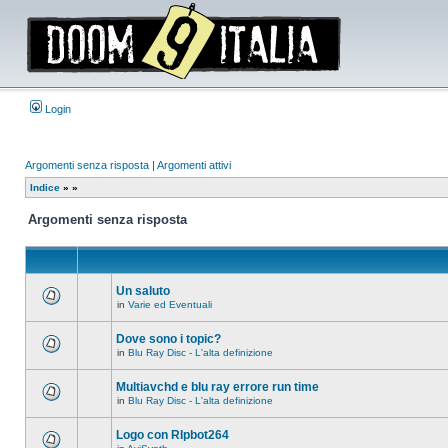
Login
Argomenti senza risposta
|
Argomenti attivi
Indice
»
»
Argomenti senza risposta
Un saluto
in
Varie ed Eventuali
Non
ci
sono
Dove sono i topic?
nuovi
in
Blu Ray Disc - L'alta definizione
messaggi
Non
in
ci
questo
sono
Multiavchd e blu ray errore run time
argomento.
nuovi
in
Blu Ray Disc - L'alta definizione
messaggi
Non
in
ci
questo
sono
Logo con RIpbot264
argomento.
nuovi