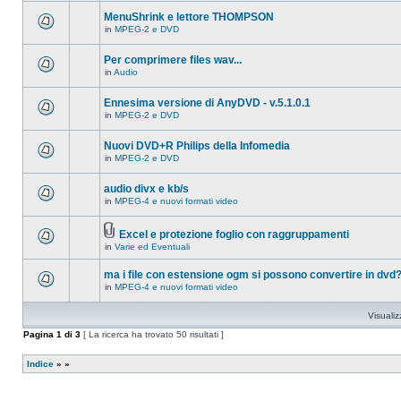
ci
questo
sono
MenuShrink e lettore THOMPSON
argomento.
nuovi
in
MPEG-2 e DVD
messaggi
Non
in
ci
questo
sono
Per comprimere files wav...
argomento.
nuovi
in
Audio
messaggi
Non
in
ci
questo
sono
Ennesima versione di AnyDVD - v.5.1.0.1
argomento.
nuovi
in
MPEG-2 e DVD
messaggi
Non
in
ci
questo
sono
Nuovi DVD+R Philips della Infomedia
argomento.
nuovi
in
MPEG-2 e DVD
messaggi
Non
in
ci
questo
sono
audio divx e kb/s
argomento.
nuovi
in
MPEG-4 e nuovi formati video
messaggi
Non
in
ci
questo
sono
argomento.
Excel e protezione foglio con raggruppamenti
nuovi
Allegato(i)
messaggi
in
Varie ed Eventuali
Non
in
ci
questo
sono
ma i file con estensione ogm si possono convertire in dvd
argomento.
nuovi
in
MPEG-4 e nuovi formati video
messaggi
Non
in
ci
questo
sono
Visualiz
argomento.
nuovi
messaggi
Pagina
1
di
3
[ La ricerca ha trovato 50 risultati ]
in
questo
argomento.
Indice
»
»