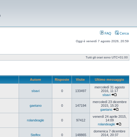
9
FAQ
Cerca
Oggi è venerdì 7 agosto 2026, 20:59
Tutti gli orari sono
UTC+01:00
Autore
Risposte
Visite
Ultimo messaggio
mercoledì 31 agosto
sbavi
0
133497
2016, 11:17
sbavi
Vedi
ultimo
mercoledì 23 dicembre
messaggio
gaetano
0
147194
2015, 15:20
gaetano
Vedi
ultimo
venerdì 24 aprile 2015,
messaggio
rolandeagle
0
97412
14:09
rolandeagle
Vedi
ultimo
domenica 7 dicembre
messaggi
Stelfex
0
148865
2014, 20:37