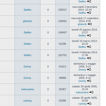
Stelfex
Vedi
ultimo
mercoledì 3 dicembre
messaggio
Stelfex
0
150017
2014, 10:18
Stelfex
Vedi
ultimo
mercoledì 17 settembre
messaggio
ghisirds
0
100061
2014, 8:55
ghisirds
Vedi
ultimo
lunedì 25 agosto 2014,
messaggio
Stelfex
0
148497
13:27
Stelfex
Vedi
ultimo
lunedì 10 marzo 2014,
messaggio
Stelfex
0
91296
16:32
Stelfex
Vedi
ultimo
lunedì 3 febbraio 2014,
messaggio
Stelfex
0
102701
17:48
Stelfex
Vedi
ultimo
domenica 1 maggio
messaggio
Donny
0
51613
2005, 9:22
Donny
Vedi
ultimo
domenica 1 maggio
messaggio
Donny
0
48868
2005, 9:10
Donny
Vedi
ultimo
sabato 30 aprile 2005,
messaggio
kaiousama
0
91967
15:24
kaiousama
Vedi
ultimo
sabato 30 aprile 2005,
messaggio
cyborg
0
91096
10:55
cyborg