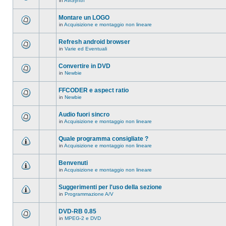
in
AviSynth
messaggi
Non
in
ci
questo
sono
Montare un LOGO
argomento.
nuovi
in
Acquisizione e montaggio non lineare
messaggi
Non
in
ci
questo
sono
Refresh android browser
argomento.
nuovi
in
Varie ed Eventuali
messaggi
Non
in
ci
questo
sono
Convertire in DVD
argomento.
nuovi
in
Newbie
messaggi
Non
in
ci
questo
sono
FFCODER e aspect ratio
argomento.
nuovi
in
Newbie
messaggi
Non
in
ci
questo
sono
Audio fuori sincro
argomento.
nuovi
in
Acquisizione e montaggio non lineare
messaggi
Non
in
ci
questo
sono
Quale programma consigliate ?
argomento.
nuovi
in
Acquisizione e montaggio non lineare
messaggi
Non
in
ci
questo
sono
Benvenuti
argomento.
nuovi
in
Acquisizione e montaggio non lineare
messaggi
Non
in
ci
questo
sono
Suggerimenti per l'uso della sezione
argomento.
nuovi
in
Programmazione A/V
messaggi
Non
in
ci
questo
sono
DVD-RB 0.85
argomento.
nuovi
in
MPEG-2 e DVD
messaggi
Non
in