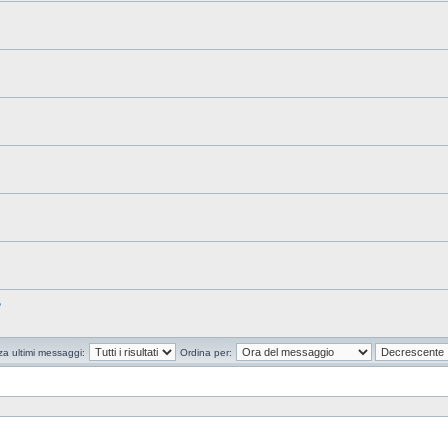
?
za ultimi messaggi:
Ordina per: