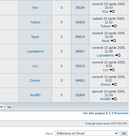
Vedi
ultimo
venerdì 29 aprile 2005,
messaggio
Ken
0
39194
10:47
Ken
Vedi
ultimo
sabato 23 aprile 2005,
messaggio
Tafano
0
40403
11:52
Tafano
Vedi
ultimo
martedì 19 aprile 2005,
messaggio
Npuk
0
84614
10:39
Npuk
Vedi
ultimo
venerdì 15 aprile 2005,
messaggio
Lupoalberto
0
85667
11:09
Lupoalberto
Vedi
ultimo
venerdì 15 aprile 2005,
messaggi
czz
0
91614
9:56
czz
Vedi
ultimo
venerdì 15 aprile 2005,
messaggio
Donny
0
84601
8:02
Donny
Vedi
ultimo
giovedì 14 aprile 2005,
messaggio
ferdi80
0
91804
22:58
ferdi80
Vedi
ultimo
messaggio
Vai alla pagina
1
2
3
Prossimo
Tutti gli orari sono
UTC+01:00
Vai a: