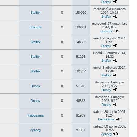
Stelfex
Vedi
ultimo
mercoledì 3 dicembre
messaggio
Stelfex
0
150020
2014, 10:18
Stelfex
Vedi
ultimo
mercoledì 17 settembre
messaggio
ghisirds
0
100061
2014, 8:55
ghisirds
Vedi
ultimo
lunedì 25 agosto 2014,
messaggio
Stelfex
0
148503
13:27
Stelfex
Vedi
ultimo
lunedì 10 marzo 2014,
messaggio
Stelfex
0
91296
16:32
Stelfex
Vedi
ultimo
lunedì 3 febbraio 2014,
messaggio
Stelfex
0
102704
17:48
Stelfex
Vedi
ultimo
domenica 1 maggio
messaggio
Donny
0
51618
2005, 9:22
Donny
Vedi
ultimo
domenica 1 maggio
messaggio
Donny
0
48868
2005, 9:10
Donny
Vedi
ultimo
sabato 30 aprile 2005,
messaggio
kaiousama
0
91969
15:24
kaiousama
Vedi
ultimo
sabato 30 aprile 2005,
messaggio
cyborg
0
91097
10:55
cyborg