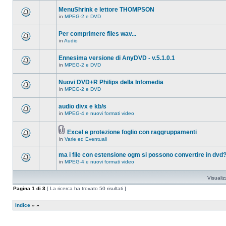
ci
questo
sono
MenuShrink e lettore THOMPSON
argomento.
nuovi
in
MPEG-2 e DVD
messaggi
Non
in
ci
questo
sono
Per comprimere files wav...
argomento.
nuovi
in
Audio
messaggi
Non
in
ci
questo
sono
Ennesima versione di AnyDVD - v.5.1.0.1
argomento.
nuovi
in
MPEG-2 e DVD
messaggi
Non
in
ci
questo
sono
Nuovi DVD+R Philips della Infomedia
argomento.
nuovi
in
MPEG-2 e DVD
messaggi
Non
in
ci
questo
sono
audio divx e kb/s
argomento.
nuovi
in
MPEG-4 e nuovi formati video
messaggi
Non
in
ci
questo
sono
argomento.
Excel e protezione foglio con raggruppamenti
nuovi
Allegato(i)
messaggi
in
Varie ed Eventuali
Non
in
ci
questo
sono
ma i file con estensione ogm si possono convertire in dvd
argomento.
nuovi
in
MPEG-4 e nuovi formati video
messaggi
Non
in
ci
questo
sono
Visualiz
argomento.
nuovi
messaggi
Pagina
1
di
3
[ La ricerca ha trovato 50 risultati ]
in
questo
argomento.
Indice
»
»