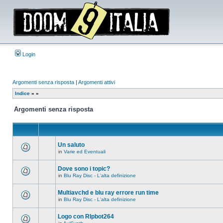
Login
Argomenti senza risposta
|
Argomenti attivi
Indice
»
»
Argomenti senza risposta
Un saluto
in
Varie ed Eventuali
Non
ci
sono
Dove sono i topic?
nuovi
in
Blu Ray Disc - L'alta definizione
messaggi
Non
in
ci
questo
sono
Multiavchd e blu ray errore run time
argomento.
nuovi
in
Blu Ray Disc - L'alta definizione
messaggi
Non
in
ci
questo
sono
Logo con RIpbot264
argomento.
nuovi