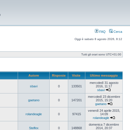
9
FAQ
Cerca
Oggi è sabato 8 agosto 2026, 8:12
Tutti gli orari sono
UTC+01:00
Autore
Risposte
Visite
Ultimo messaggio
mercoledì 31 agosto
sbavi
0
133501
2016, 11:17
sbavi
Vedi
ultimo
mercoledì 23 dicembre
messaggio
gaetano
0
147201
2015, 15:20
gaetano
Vedi
ultimo
venerdì 24 aprile 2015,
messaggio
rolandeagle
0
97415
14:09
rolandeagle
Vedi
ultimo
domenica 7 dicembre
messaggi
Stelfex
0
148868
2014, 20:37