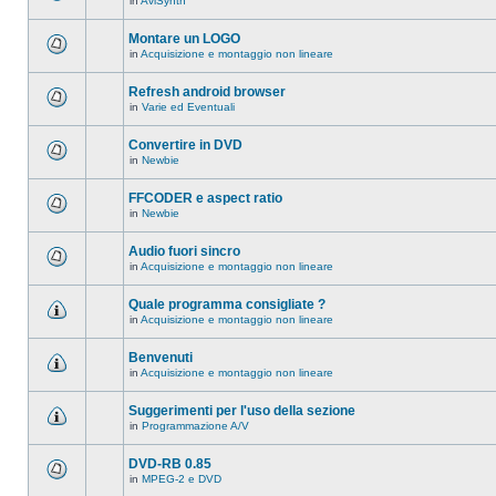
in
AviSynth
messaggi
Non
in
ci
questo
sono
Montare un LOGO
argomento.
nuovi
in
Acquisizione e montaggio non lineare
messaggi
Non
in
ci
questo
sono
Refresh android browser
argomento.
nuovi
in
Varie ed Eventuali
messaggi
Non
in
ci
questo
sono
Convertire in DVD
argomento.
nuovi
in
Newbie
messaggi
Non
in
ci
questo
sono
FFCODER e aspect ratio
argomento.
nuovi
in
Newbie
messaggi
Non
in
ci
questo
sono
Audio fuori sincro
argomento.
nuovi
in
Acquisizione e montaggio non lineare
messaggi
Non
in
ci
questo
sono
Quale programma consigliate ?
argomento.
nuovi
in
Acquisizione e montaggio non lineare
messaggi
Non
in
ci
questo
sono
Benvenuti
argomento.
nuovi
in
Acquisizione e montaggio non lineare
messaggi
Non
in
ci
questo
sono
Suggerimenti per l'uso della sezione
argomento.
nuovi
in
Programmazione A/V
messaggi
Non
in
ci
questo
sono
DVD-RB 0.85
argomento.
nuovi
in
MPEG-2 e DVD
messaggi
Non
in