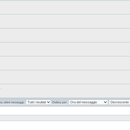
?
za ultimi messaggi:
Ordina per: