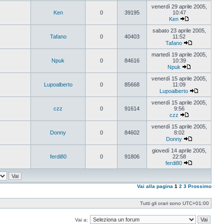
Vedi
ultimo
venerdì 29 aprile 2005,
messaggio
Ken
0
39195
10:47
Ken
Vedi
ultimo
sabato 23 aprile 2005,
messaggio
Tafano
0
40403
11:52
Tafano
Vedi
ultimo
martedì 19 aprile 2005,
messaggio
Npuk
0
84616
10:39
Npuk
Vedi
ultimo
venerdì 15 aprile 2005,
messaggio
Lupoalberto
0
85668
11:09
Lupoalberto
Vedi
ultimo
venerdì 15 aprile 2005,
messaggi
czz
0
91614
9:56
czz
Vedi
ultimo
venerdì 15 aprile 2005,
messaggio
Donny
0
84602
8:02
Donny
Vedi
ultimo
giovedì 14 aprile 2005,
messaggio
ferdi80
0
91806
22:58
ferdi80
Vedi
ultimo
messaggio
Vai alla pagina
1
2
3
Prossimo
Tutti gli orari sono
UTC+01:00
Vai a: