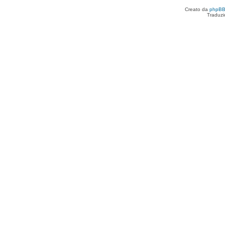
Creato da
phpB
Traduzi