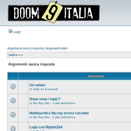
Login
Argomenti senza risposta
|
Argomenti attivi
Indice
»
»
Argomenti senza risposta
Argomenti
Un saluto
in
Varie ed Eventuali
Non
ci
sono
Dove sono i topic?
nuovi
in
Blu Ray Disc - L'alta definizione
messaggi
Non
in
ci
questo
sono
Multiavchd e blu ray errore run time
argomento.
nuovi
in
Blu Ray Disc - L'alta definizione
messaggi
Non
in
ci
questo
sono
Logo con RIpbot264
argomento.
nuovi