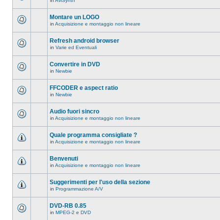
in
AviSynth
messaggi
Non
in
ci
questo
sono
Montare un LOGO
argomento.
nuovi
in
Acquisizione e montaggio non lineare
messaggi
Non
in
ci
questo
sono
Refresh android browser
argomento.
nuovi
in
Varie ed Eventuali
messaggi
Non
in
ci
questo
sono
Convertire in DVD
argomento.
nuovi
in
Newbie
messaggi
Non
in
ci
questo
sono
FFCODER e aspect ratio
argomento.
nuovi
in
Newbie
messaggi
Non
in
ci
questo
sono
Audio fuori sincro
argomento.
nuovi
in
Acquisizione e montaggio non lineare
messaggi
Non
in
ci
questo
sono
Quale programma consigliate ?
argomento.
nuovi
in
Acquisizione e montaggio non lineare
messaggi
Non
in
ci
questo
sono
Benvenuti
argomento.
nuovi
in
Acquisizione e montaggio non lineare
messaggi
Non
in
ci
questo
sono
Suggerimenti per l'uso della sezione
argomento.
nuovi
in
Programmazione A/V
messaggi
Non
in
ci
questo
sono
DVD-RB 0.85
argomento.
nuovi
in
MPEG-2 e DVD
messaggi
Non
in