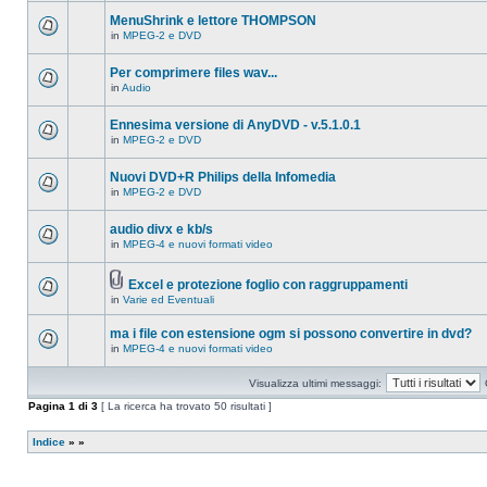
ci
questo
sono
MenuShrink e lettore THOMPSON
argomento.
nuovi
in
MPEG-2 e DVD
messaggi
Non
in
ci
questo
sono
Per comprimere files wav...
argomento.
nuovi
in
Audio
messaggi
Non
in
ci
questo
sono
Ennesima versione di AnyDVD - v.5.1.0.1
argomento.
nuovi
in
MPEG-2 e DVD
messaggi
Non
in
ci
questo
sono
Nuovi DVD+R Philips della Infomedia
argomento.
nuovi
in
MPEG-2 e DVD
messaggi
Non
in
ci
questo
sono
audio divx e kb/s
argomento.
nuovi
in
MPEG-4 e nuovi formati video
messaggi
Non
in
ci
questo
sono
argomento.
Excel e protezione foglio con raggruppamenti
nuovi
Allegato(i)
messaggi
in
Varie ed Eventuali
Non
in
ci
questo
sono
ma i file con estensione ogm si possono convertire in dvd?
argomento.
nuovi
in
MPEG-4 e nuovi formati video
messaggi
Non
in
ci
questo
sono
Visualizza ultimi messaggi:
argomento.
nuovi
messaggi
Pagina
1
di
3
[ La ricerca ha trovato 50 risultati ]
in
questo
argomento.
Indice
»
»