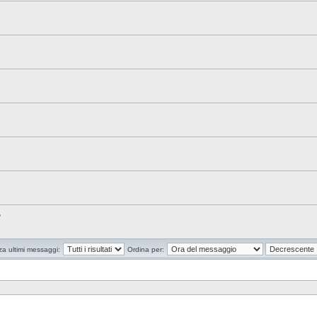
?
za ultimi messaggi:
Ordina per: