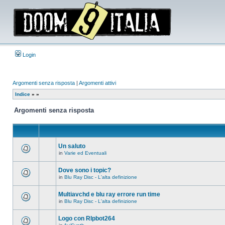
Login
Argomenti senza risposta
|
Argomenti attivi
Indice
»
»
Argomenti senza risposta
Un saluto
in
Varie ed Eventuali
Non
ci
sono
Dove sono i topic?
nuovi
in
Blu Ray Disc - L'alta definizione
messaggi
Non
in
ci
questo
sono
Multiavchd e blu ray errore run time
argomento.
nuovi
in
Blu Ray Disc - L'alta definizione
messaggi
Non
in
ci
questo
sono
Logo con RIpbot264
argomento.
nuovi