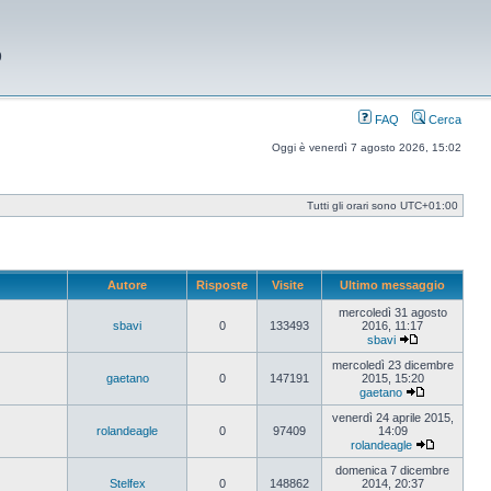
9
FAQ
Cerca
Oggi è venerdì 7 agosto 2026, 15:02
Tutti gli orari sono
UTC+01:00
Autore
Risposte
Visite
Ultimo messaggio
mercoledì 31 agosto
sbavi
0
133493
2016, 11:17
sbavi
Vedi
ultimo
mercoledì 23 dicembre
messaggio
gaetano
0
147191
2015, 15:20
gaetano
Vedi
ultimo
venerdì 24 aprile 2015,
messaggio
rolandeagle
0
97409
14:09
rolandeagle
Vedi
ultimo
domenica 7 dicembre
messaggi
Stelfex
0
148862
2014, 20:37