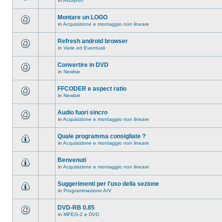
in
AviSynth
messaggi
Non
in
ci
questo
sono
Montare un LOGO
argomento.
nuovi
in
Acquisizione e montaggio non lineare
messaggi
Non
in
ci
questo
sono
Refresh android browser
argomento.
nuovi
in
Varie ed Eventuali
messaggi
Non
in
ci
questo
sono
Convertire in DVD
argomento.
nuovi
in
Newbie
messaggi
Non
in
ci
questo
sono
FFCODER e aspect ratio
argomento.
nuovi
in
Newbie
messaggi
Non
in
ci
questo
sono
Audio fuori sincro
argomento.
nuovi
in
Acquisizione e montaggio non lineare
messaggi
Non
in
ci
questo
sono
Quale programma consigliate ?
argomento.
nuovi
in
Acquisizione e montaggio non lineare
messaggi
Non
in
ci
questo
sono
Benvenuti
argomento.
nuovi
in
Acquisizione e montaggio non lineare
messaggi
Non
in
ci
questo
sono
Suggerimenti per l'uso della sezione
argomento.
nuovi
in
Programmazione A/V
messaggi
Non
in
ci
questo
sono
DVD-RB 0.85
argomento.
nuovi
in
MPEG-2 e DVD
messaggi
Non
in