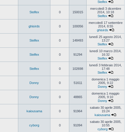
Stelfex
Vedi
ultimo
mercoledì 3 dicembre
messaggio
Stelfex
0
150015
2014, 10:18
Stelfex
Vedi
ultimo
mercoledì 17 settembre
messaggio
ghisirds
0
100056
2014, 8:55
ghisirds
Vedi
ultimo
lunedì 25 agosto 2014,
messaggio
Stelfex
0
148493
13:27
Stelfex
Vedi
ultimo
lunedì 10 marzo 2014,
messaggio
Stelfex
0
91294
16:32
Stelfex
Vedi
ultimo
lunedì 3 febbraio 2014,
messaggio
Stelfex
0
102698
17:48
Stelfex
Vedi
ultimo
domenica 1 maggio
messaggio
Donny
0
51611
2005, 9:22
Donny
Vedi
ultimo
domenica 1 maggio
messaggio
Donny
0
48865
2005, 9:10
Donny
Vedi
ultimo
sabato 30 aprile 2005,
messaggio
kaiousama
0
91964
15:24
kaiousama
Vedi
ultimo
sabato 30 aprile 2005,
messaggio
cyborg
0
91094
10:55
cyborg