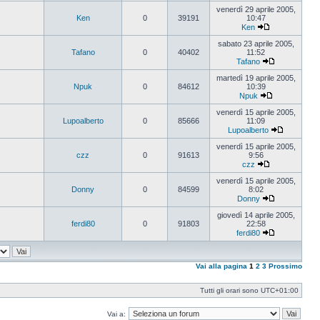
Vedi
ultimo
venerdì 29 aprile 2005,
messaggio
Ken
0
39191
10:47
Ken
Vedi
ultimo
sabato 23 aprile 2005,
messaggio
Tafano
0
40402
11:52
Tafano
Vedi
ultimo
martedì 19 aprile 2005,
messaggio
Npuk
0
84612
10:39
Npuk
Vedi
ultimo
venerdì 15 aprile 2005,
messaggio
Lupoalberto
0
85666
11:09
Lupoalberto
Vedi
ultimo
venerdì 15 aprile 2005,
messaggi
czz
0
91613
9:56
czz
Vedi
ultimo
venerdì 15 aprile 2005,
messaggio
Donny
0
84599
8:02
Donny
Vedi
ultimo
giovedì 14 aprile 2005,
messaggio
ferdi80
0
91803
22:58
ferdi80
Vedi
ultimo
messaggio
Vai alla pagina
1
2
3
Prossimo
Tutti gli orari sono
UTC+01:00
Vai a: