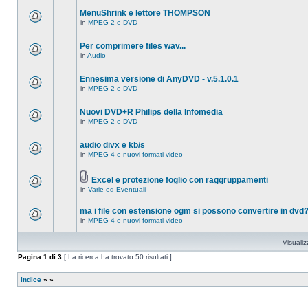
ci
questo
sono
MenuShrink e lettore THOMPSON
argomento.
nuovi
in
MPEG-2 e DVD
messaggi
Non
in
ci
questo
sono
Per comprimere files wav...
argomento.
nuovi
in
Audio
messaggi
Non
in
ci
questo
sono
Ennesima versione di AnyDVD - v.5.1.0.1
argomento.
nuovi
in
MPEG-2 e DVD
messaggi
Non
in
ci
questo
sono
Nuovi DVD+R Philips della Infomedia
argomento.
nuovi
in
MPEG-2 e DVD
messaggi
Non
in
ci
questo
sono
audio divx e kb/s
argomento.
nuovi
in
MPEG-4 e nuovi formati video
messaggi
Non
in
ci
questo
sono
argomento.
Excel e protezione foglio con raggruppamenti
nuovi
Allegato(i)
messaggi
in
Varie ed Eventuali
Non
in
ci
questo
sono
ma i file con estensione ogm si possono convertire in dvd
argomento.
nuovi
in
MPEG-4 e nuovi formati video
messaggi
Non
in
ci
questo
sono
Visualiz
argomento.
nuovi
messaggi
Pagina
1
di
3
[ La ricerca ha trovato 50 risultati ]
in
questo
argomento.
Indice
»
»