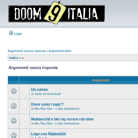
Login
Argomenti senza risposta
|
Argomenti attivi
Indice
»
»
Argomenti senza risposta
Argomenti
Un saluto
in
Varie ed Eventuali
Non
ci
sono
Dove sono i topic?
nuovi
in
Blu Ray Disc - L'alta definizione
messaggi
Non
in
ci
questo
sono
Multiavchd e blu ray errore run time
argomento.
nuovi
in
Blu Ray Disc - L'alta definizione
messaggi
Non
in
ci
questo
sono
Logo con RIpbot264
argomento.
nuovi