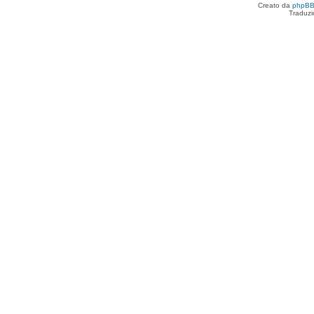
Creato da
phpB
Traduzi