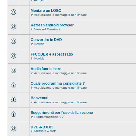
in
AviSynth
messaggi
Non
in
ci
questo
sono
Montare un LOGO
argomento.
nuovi
in
Acquisizione e montaggio non lineare
messaggi
Non
in
ci
questo
sono
Refresh android browser
argomento.
nuovi
in
Varie ed Eventuali
messaggi
Non
in
ci
questo
sono
Convertire in DVD
argomento.
nuovi
in
Newbie
messaggi
Non
in
ci
questo
sono
FFCODER e aspect ratio
argomento.
nuovi
in
Newbie
messaggi
Non
in
ci
questo
sono
Audio fuori sincro
argomento.
nuovi
in
Acquisizione e montaggio non lineare
messaggi
Non
in
ci
questo
sono
Quale programma consigliate ?
argomento.
nuovi
in
Acquisizione e montaggio non lineare
messaggi
Non
in
ci
questo
sono
Benvenuti
argomento.
nuovi
in
Acquisizione e montaggio non lineare
messaggi
Non
in
ci
questo
sono
Suggerimenti per l'uso della sezione
argomento.
nuovi
in
Programmazione A/V
messaggi
Non
in
ci
questo
sono
DVD-RB 0.85
argomento.
nuovi
in
MPEG-2 e DVD
messaggi
Non
in