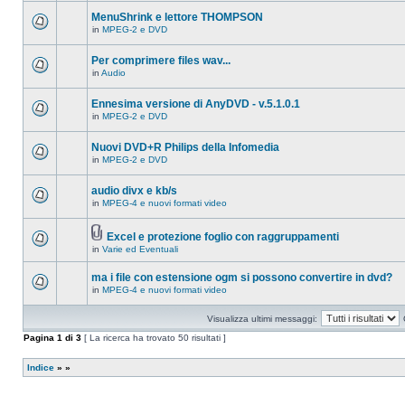
ci
questo
sono
MenuShrink e lettore THOMPSON
argomento.
nuovi
in
MPEG-2 e DVD
messaggi
Non
in
ci
questo
sono
Per comprimere files wav...
argomento.
nuovi
in
Audio
messaggi
Non
in
ci
questo
sono
Ennesima versione di AnyDVD - v.5.1.0.1
argomento.
nuovi
in
MPEG-2 e DVD
messaggi
Non
in
ci
questo
sono
Nuovi DVD+R Philips della Infomedia
argomento.
nuovi
in
MPEG-2 e DVD
messaggi
Non
in
ci
questo
sono
audio divx e kb/s
argomento.
nuovi
in
MPEG-4 e nuovi formati video
messaggi
Non
in
ci
questo
sono
argomento.
Excel e protezione foglio con raggruppamenti
nuovi
Allegato(i)
messaggi
in
Varie ed Eventuali
Non
in
ci
questo
sono
ma i file con estensione ogm si possono convertire in dvd?
argomento.
nuovi
in
MPEG-4 e nuovi formati video
messaggi
Non
in
ci
questo
sono
Visualizza ultimi messaggi:
argomento.
nuovi
messaggi
Pagina
1
di
3
[ La ricerca ha trovato 50 risultati ]
in
questo
argomento.
Indice
»
»