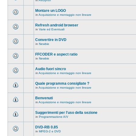
in
AviSynth
messaggi
Non
in
ci
questo
sono
Montare un LOGO
argomento.
nuovi
in
Acquisizione e montaggio non lineare
messaggi
Non
in
ci
questo
sono
Refresh android browser
argomento.
nuovi
in
Varie ed Eventuali
messaggi
Non
in
ci
questo
sono
Convertire in DVD
argomento.
nuovi
in
Newbie
messaggi
Non
in
ci
questo
sono
FFCODER e aspect ratio
argomento.
nuovi
in
Newbie
messaggi
Non
in
ci
questo
sono
Audio fuori sincro
argomento.
nuovi
in
Acquisizione e montaggio non lineare
messaggi
Non
in
ci
questo
sono
Quale programma consigliate ?
argomento.
nuovi
in
Acquisizione e montaggio non lineare
messaggi
Non
in
ci
questo
sono
Benvenuti
argomento.
nuovi
in
Acquisizione e montaggio non lineare
messaggi
Non
in
ci
questo
sono
Suggerimenti per l'uso della sezione
argomento.
nuovi
in
Programmazione A/V
messaggi
Non
in
ci
questo
sono
DVD-RB 0.85
argomento.
nuovi
in
MPEG-2 e DVD
messaggi
Non
in