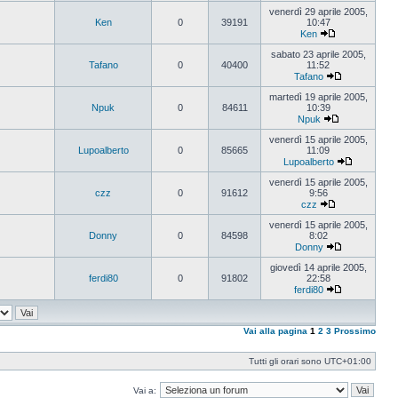
Vedi
ultimo
venerdì 29 aprile 2005,
messaggio
Ken
0
39191
10:47
Ken
Vedi
ultimo
sabato 23 aprile 2005,
messaggio
Tafano
0
40400
11:52
Tafano
Vedi
ultimo
martedì 19 aprile 2005,
messaggio
Npuk
0
84611
10:39
Npuk
Vedi
ultimo
venerdì 15 aprile 2005,
messaggio
Lupoalberto
0
85665
11:09
Lupoalberto
Vedi
ultimo
venerdì 15 aprile 2005,
messaggi
czz
0
91612
9:56
czz
Vedi
ultimo
venerdì 15 aprile 2005,
messaggio
Donny
0
84598
8:02
Donny
Vedi
ultimo
giovedì 14 aprile 2005,
messaggio
ferdi80
0
91802
22:58
ferdi80
Vedi
ultimo
messaggio
Vai alla pagina
1
2
3
Prossimo
Tutti gli orari sono
UTC+01:00
Vai a: