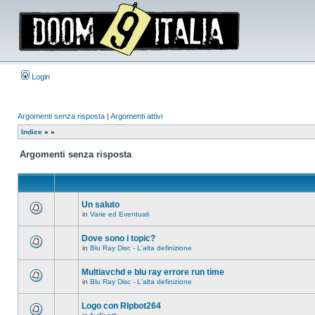
Login
Argomenti senza risposta
|
Argomenti attivi
Indice
»
»
Argomenti senza risposta
Un saluto
in
Varie ed Eventuali
Non
ci
sono
Dove sono i topic?
nuovi
in
Blu Ray Disc - L'alta definizione
messaggi
Non
in
ci
questo
sono
Multiavchd e blu ray errore run time
argomento.
nuovi
in
Blu Ray Disc - L'alta definizione
messaggi
Non
in
ci
questo
sono
Logo con RIpbot264
argomento.
nuovi