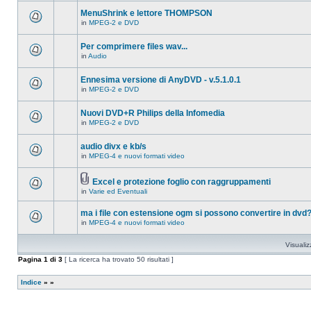
ci
questo
sono
MenuShrink e lettore THOMPSON
argomento.
nuovi
in
MPEG-2 e DVD
messaggi
Non
in
ci
questo
sono
Per comprimere files wav...
argomento.
nuovi
in
Audio
messaggi
Non
in
ci
questo
sono
Ennesima versione di AnyDVD - v.5.1.0.1
argomento.
nuovi
in
MPEG-2 e DVD
messaggi
Non
in
ci
questo
sono
Nuovi DVD+R Philips della Infomedia
argomento.
nuovi
in
MPEG-2 e DVD
messaggi
Non
in
ci
questo
sono
audio divx e kb/s
argomento.
nuovi
in
MPEG-4 e nuovi formati video
messaggi
Non
in
ci
questo
sono
argomento.
Excel e protezione foglio con raggruppamenti
nuovi
Allegato(i)
messaggi
in
Varie ed Eventuali
Non
in
ci
questo
sono
ma i file con estensione ogm si possono convertire in dvd
argomento.
nuovi
in
MPEG-4 e nuovi formati video
messaggi
Non
in
ci
questo
sono
Visualiz
argomento.
nuovi
messaggi
Pagina
1
di
3
[ La ricerca ha trovato 50 risultati ]
in
questo
argomento.
Indice
»
»