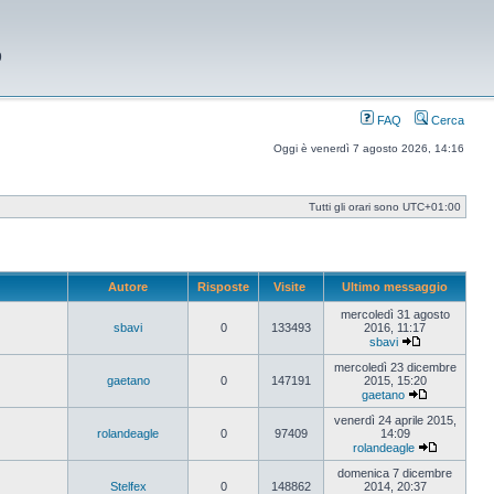
9
FAQ
Cerca
Oggi è venerdì 7 agosto 2026, 14:16
Tutti gli orari sono
UTC+01:00
Autore
Risposte
Visite
Ultimo messaggio
mercoledì 31 agosto
sbavi
0
133493
2016, 11:17
sbavi
Vedi
ultimo
mercoledì 23 dicembre
messaggio
gaetano
0
147191
2015, 15:20
gaetano
Vedi
ultimo
venerdì 24 aprile 2015,
messaggio
rolandeagle
0
97409
14:09
rolandeagle
Vedi
ultimo
domenica 7 dicembre
messaggi
Stelfex
0
148862
2014, 20:37