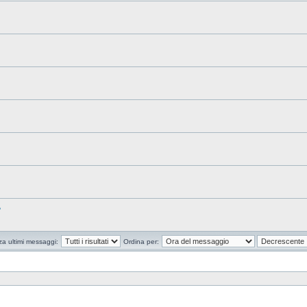
?
za ultimi messaggi:
Ordina per: