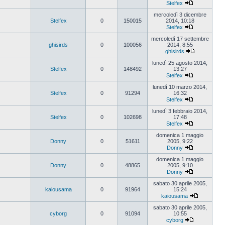
Stelfex
Vedi
ultimo
mercoledì 3 dicembre
messaggio
Stelfex
0
150015
2014, 10:18
Stelfex
Vedi
ultimo
mercoledì 17 settembre
messaggio
ghisirds
0
100056
2014, 8:55
ghisirds
Vedi
ultimo
lunedì 25 agosto 2014,
messaggio
Stelfex
0
148492
13:27
Stelfex
Vedi
ultimo
lunedì 10 marzo 2014,
messaggio
Stelfex
0
91294
16:32
Stelfex
Vedi
ultimo
lunedì 3 febbraio 2014,
messaggio
Stelfex
0
102698
17:48
Stelfex
Vedi
ultimo
domenica 1 maggio
messaggio
Donny
0
51611
2005, 9:22
Donny
Vedi
ultimo
domenica 1 maggio
messaggio
Donny
0
48865
2005, 9:10
Donny
Vedi
ultimo
sabato 30 aprile 2005,
messaggio
kaiousama
0
91964
15:24
kaiousama
Vedi
ultimo
sabato 30 aprile 2005,
messaggio
cyborg
0
91094
10:55
cyborg