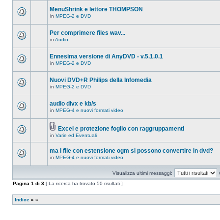
ci
questo
sono
MenuShrink e lettore THOMPSON
argomento.
nuovi
in
MPEG-2 e DVD
messaggi
Non
in
ci
questo
sono
Per comprimere files wav...
argomento.
nuovi
in
Audio
messaggi
Non
in
ci
questo
sono
Ennesima versione di AnyDVD - v.5.1.0.1
argomento.
nuovi
in
MPEG-2 e DVD
messaggi
Non
in
ci
questo
sono
Nuovi DVD+R Philips della Infomedia
argomento.
nuovi
in
MPEG-2 e DVD
messaggi
Non
in
ci
questo
sono
audio divx e kb/s
argomento.
nuovi
in
MPEG-4 e nuovi formati video
messaggi
Non
in
ci
questo
sono
argomento.
Excel e protezione foglio con raggruppamenti
nuovi
Allegato(i)
messaggi
in
Varie ed Eventuali
Non
in
ci
questo
sono
ma i file con estensione ogm si possono convertire in dvd?
argomento.
nuovi
in
MPEG-4 e nuovi formati video
messaggi
Non
in
ci
questo
sono
Visualizza ultimi messaggi:
argomento.
nuovi
messaggi
Pagina
1
di
3
[ La ricerca ha trovato 50 risultati ]
in
questo
argomento.
Indice
»
»