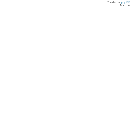
Creato da
phpB
Traduzi