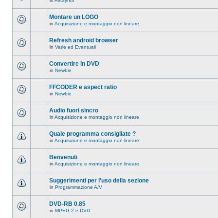
in
AviSynth
messaggi
Non
in
ci
questo
sono
Montare un LOGO
argomento.
nuovi
in
Acquisizione e montaggio non lineare
messaggi
Non
in
ci
questo
sono
Refresh android browser
argomento.
nuovi
in
Varie ed Eventuali
messaggi
Non
in
ci
questo
sono
Convertire in DVD
argomento.
nuovi
in
Newbie
messaggi
Non
in
ci
questo
sono
FFCODER e aspect ratio
argomento.
nuovi
in
Newbie
messaggi
Non
in
ci
questo
sono
Audio fuori sincro
argomento.
nuovi
in
Acquisizione e montaggio non lineare
messaggi
Non
in
ci
questo
sono
Quale programma consigliate ?
argomento.
nuovi
in
Acquisizione e montaggio non lineare
messaggi
Non
in
ci
questo
sono
Benvenuti
argomento.
nuovi
in
Acquisizione e montaggio non lineare
messaggi
Non
in
ci
questo
sono
Suggerimenti per l'uso della sezione
argomento.
nuovi
in
Programmazione A/V
messaggi
Non
in
ci
questo
sono
DVD-RB 0.85
argomento.
nuovi
in
MPEG-2 e DVD
messaggi
Non
in