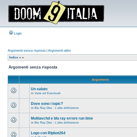
Login
Argomenti senza risposta
|
Argomenti attivi
Indice
»
»
Argomenti senza risposta
Argomenti
Un saluto
in
Varie ed Eventuali
Non
ci
sono
Dove sono i topic?
nuovi
in
Blu Ray Disc - L'alta definizione
messaggi
Non
in
ci
questo
sono
Multiavchd e blu ray errore run time
argomento.
nuovi
in
Blu Ray Disc - L'alta definizione
messaggi
Non
in
ci
questo
sono
Logo con RIpbot264
argomento.
nuovi