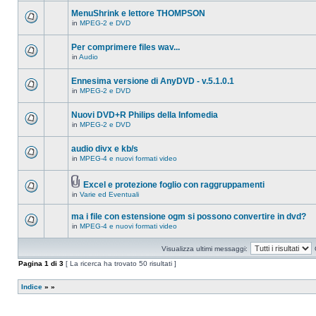
ci
questo
sono
MenuShrink e lettore THOMPSON
argomento.
nuovi
in
MPEG-2 e DVD
messaggi
Non
in
ci
questo
sono
Per comprimere files wav...
argomento.
nuovi
in
Audio
messaggi
Non
in
ci
questo
sono
Ennesima versione di AnyDVD - v.5.1.0.1
argomento.
nuovi
in
MPEG-2 e DVD
messaggi
Non
in
ci
questo
sono
Nuovi DVD+R Philips della Infomedia
argomento.
nuovi
in
MPEG-2 e DVD
messaggi
Non
in
ci
questo
sono
audio divx e kb/s
argomento.
nuovi
in
MPEG-4 e nuovi formati video
messaggi
Non
in
ci
questo
sono
argomento.
Excel e protezione foglio con raggruppamenti
nuovi
Allegato(i)
messaggi
in
Varie ed Eventuali
Non
in
ci
questo
sono
ma i file con estensione ogm si possono convertire in dvd?
argomento.
nuovi
in
MPEG-4 e nuovi formati video
messaggi
Non
in
ci
questo
sono
Visualizza ultimi messaggi:
argomento.
nuovi
messaggi
Pagina
1
di
3
[ La ricerca ha trovato 50 risultati ]
in
questo
argomento.
Indice
»
»