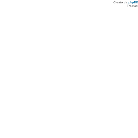
Creato da
phpB
Traduzi