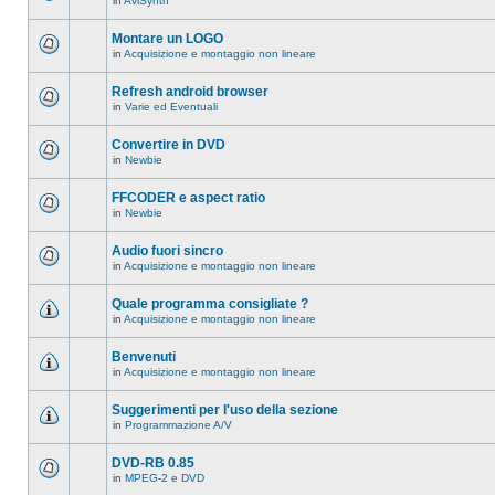
in
AviSynth
messaggi
Non
in
ci
questo
sono
Montare un LOGO
argomento.
nuovi
in
Acquisizione e montaggio non lineare
messaggi
Non
in
ci
questo
sono
Refresh android browser
argomento.
nuovi
in
Varie ed Eventuali
messaggi
Non
in
ci
questo
sono
Convertire in DVD
argomento.
nuovi
in
Newbie
messaggi
Non
in
ci
questo
sono
FFCODER e aspect ratio
argomento.
nuovi
in
Newbie
messaggi
Non
in
ci
questo
sono
Audio fuori sincro
argomento.
nuovi
in
Acquisizione e montaggio non lineare
messaggi
Non
in
ci
questo
sono
Quale programma consigliate ?
argomento.
nuovi
in
Acquisizione e montaggio non lineare
messaggi
Non
in
ci
questo
sono
Benvenuti
argomento.
nuovi
in
Acquisizione e montaggio non lineare
messaggi
Non
in
ci
questo
sono
Suggerimenti per l'uso della sezione
argomento.
nuovi
in
Programmazione A/V
messaggi
Non
in
ci
questo
sono
DVD-RB 0.85
argomento.
nuovi
in
MPEG-2 e DVD
messaggi
Non
in