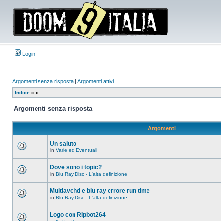
Login
Argomenti senza risposta
|
Argomenti attivi
Indice
»
»
Argomenti senza risposta
Argomenti
Un saluto
in
Varie ed Eventuali
Non
ci
sono
Dove sono i topic?
nuovi
in
Blu Ray Disc - L'alta definizione
messaggi
Non
in
ci
questo
sono
Multiavchd e blu ray errore run time
argomento.
nuovi
in
Blu Ray Disc - L'alta definizione
messaggi
Non
in
ci
questo
sono
Logo con RIpbot264
argomento.
nuovi