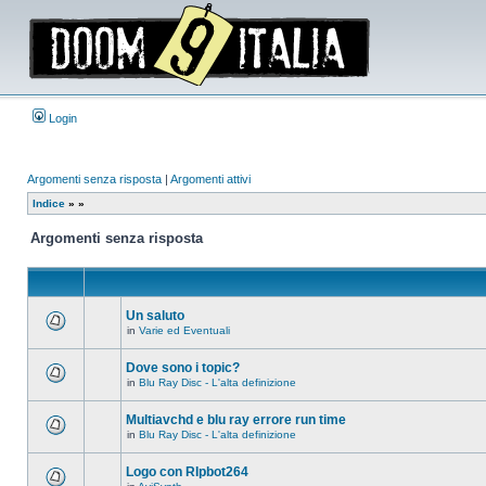
Login
Argomenti senza risposta
|
Argomenti attivi
Indice
»
»
Argomenti senza risposta
Un saluto
in
Varie ed Eventuali
Non
ci
sono
Dove sono i topic?
nuovi
in
Blu Ray Disc - L'alta definizione
messaggi
Non
in
ci
questo
sono
Multiavchd e blu ray errore run time
argomento.
nuovi
in
Blu Ray Disc - L'alta definizione
messaggi
Non
in
ci
questo
sono
Logo con RIpbot264
argomento.
nuovi