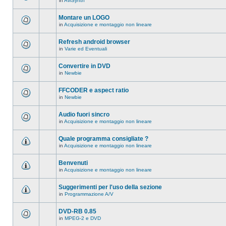
in
AviSynth
messaggi
Non
in
ci
questo
sono
Montare un LOGO
argomento.
nuovi
in
Acquisizione e montaggio non lineare
messaggi
Non
in
ci
questo
sono
Refresh android browser
argomento.
nuovi
in
Varie ed Eventuali
messaggi
Non
in
ci
questo
sono
Convertire in DVD
argomento.
nuovi
in
Newbie
messaggi
Non
in
ci
questo
sono
FFCODER e aspect ratio
argomento.
nuovi
in
Newbie
messaggi
Non
in
ci
questo
sono
Audio fuori sincro
argomento.
nuovi
in
Acquisizione e montaggio non lineare
messaggi
Non
in
ci
questo
sono
Quale programma consigliate ?
argomento.
nuovi
in
Acquisizione e montaggio non lineare
messaggi
Non
in
ci
questo
sono
Benvenuti
argomento.
nuovi
in
Acquisizione e montaggio non lineare
messaggi
Non
in
ci
questo
sono
Suggerimenti per l'uso della sezione
argomento.
nuovi
in
Programmazione A/V
messaggi
Non
in
ci
questo
sono
DVD-RB 0.85
argomento.
nuovi
in
MPEG-2 e DVD
messaggi
Non
in