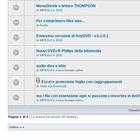
ci
questo
sono
MenuShrink e lettore THOMPSON
argomento.
nuovi
in
MPEG-2 e DVD
messaggi
Non
in
ci
questo
sono
Per comprimere files wav...
argomento.
nuovi
in
Audio
messaggi
Non
in
ci
questo
sono
Ennesima versione di AnyDVD - v.5.1.0.1
argomento.
nuovi
in
MPEG-2 e DVD
messaggi
Non
in
ci
questo
sono
Nuovi DVD+R Philips della Infomedia
argomento.
nuovi
in
MPEG-2 e DVD
messaggi
Non
in
ci
questo
sono
audio divx e kb/s
argomento.
nuovi
in
MPEG-4 e nuovi formati video
messaggi
Non
in
ci
questo
sono
argomento.
Excel e protezione foglio con raggruppamenti
nuovi
Allegato(i)
messaggi
in
Varie ed Eventuali
Non
in
ci
questo
sono
ma i file con estensione ogm si possono convertire in dvd
argomento.
nuovi
in
MPEG-4 e nuovi formati video
messaggi
Non
in
ci
questo
sono
Visualiz
argomento.
nuovi
messaggi
Pagina
1
di
3
[ La ricerca ha trovato 50 risultati ]
in
questo
argomento.
Indice
»
»