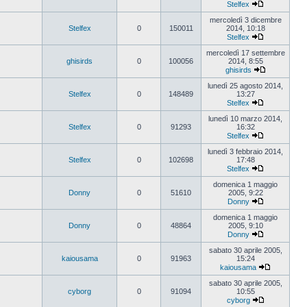
Stelfex
Vedi
ultimo
mercoledì 3 dicembre
messaggio
Stelfex
0
150011
2014, 10:18
Stelfex
Vedi
ultimo
mercoledì 17 settembre
messaggio
ghisirds
0
100056
2014, 8:55
ghisirds
Vedi
ultimo
lunedì 25 agosto 2014,
messaggio
Stelfex
0
148489
13:27
Stelfex
Vedi
ultimo
lunedì 10 marzo 2014,
messaggio
Stelfex
0
91293
16:32
Stelfex
Vedi
ultimo
lunedì 3 febbraio 2014,
messaggio
Stelfex
0
102698
17:48
Stelfex
Vedi
ultimo
domenica 1 maggio
messaggio
Donny
0
51610
2005, 9:22
Donny
Vedi
ultimo
domenica 1 maggio
messaggio
Donny
0
48864
2005, 9:10
Donny
Vedi
ultimo
sabato 30 aprile 2005,
messaggio
kaiousama
0
91963
15:24
kaiousama
Vedi
ultimo
sabato 30 aprile 2005,
messaggio
cyborg
0
91094
10:55
cyborg