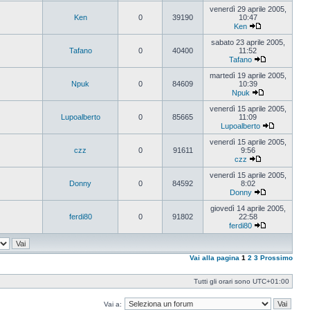
Vedi
ultimo
venerdì 29 aprile 2005,
messaggio
Ken
0
39190
10:47
Ken
Vedi
ultimo
sabato 23 aprile 2005,
messaggio
Tafano
0
40400
11:52
Tafano
Vedi
ultimo
martedì 19 aprile 2005,
messaggio
Npuk
0
84609
10:39
Npuk
Vedi
ultimo
venerdì 15 aprile 2005,
messaggio
Lupoalberto
0
85665
11:09
Lupoalberto
Vedi
ultimo
venerdì 15 aprile 2005,
messaggi
czz
0
91611
9:56
czz
Vedi
ultimo
venerdì 15 aprile 2005,
messaggio
Donny
0
84592
8:02
Donny
Vedi
ultimo
giovedì 14 aprile 2005,
messaggio
ferdi80
0
91802
22:58
ferdi80
Vedi
ultimo
messaggio
Vai alla pagina
1
2
3
Prossimo
Tutti gli orari sono
UTC+01:00
Vai a: