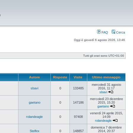
9
FAQ
Cerca
Oggi è giovedì 6 agosto 2026, 13:46
Tutti gli orari sono
UTC+01:00
Autore
Risposte
Visite
Ultimo messaggio
mercoledì 31 agosto
sbavi
0
133485
2016, 11:17
sbavi
Vedi
ultimo
mercoledì 23 dicembre
messaggio
gaetano
0
147186
2015, 15:20
gaetano
Vedi
ultimo
venerdì 24 aprile 2015,
messaggio
rolandeagle
0
97408
14:09
rolandeagle
Vedi
ultimo
domenica 7 dicembre
messaggi
Stelfex
0
148857
2014, 20:37