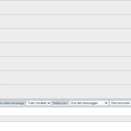
?
za ultimi messaggi:
Ordina per: