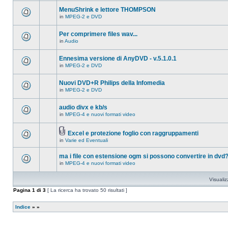
ci
questo
sono
MenuShrink e lettore THOMPSON
argomento.
nuovi
in
MPEG-2 e DVD
messaggi
Non
in
ci
questo
sono
Per comprimere files wav...
argomento.
nuovi
in
Audio
messaggi
Non
in
ci
questo
sono
Ennesima versione di AnyDVD - v.5.1.0.1
argomento.
nuovi
in
MPEG-2 e DVD
messaggi
Non
in
ci
questo
sono
Nuovi DVD+R Philips della Infomedia
argomento.
nuovi
in
MPEG-2 e DVD
messaggi
Non
in
ci
questo
sono
audio divx e kb/s
argomento.
nuovi
in
MPEG-4 e nuovi formati video
messaggi
Non
in
ci
questo
sono
argomento.
Excel e protezione foglio con raggruppamenti
nuovi
Allegato(i)
messaggi
in
Varie ed Eventuali
Non
in
ci
questo
sono
ma i file con estensione ogm si possono convertire in dvd
argomento.
nuovi
in
MPEG-4 e nuovi formati video
messaggi
Non
in
ci
questo
sono
Visualiz
argomento.
nuovi
messaggi
Pagina
1
di
3
[ La ricerca ha trovato 50 risultati ]
in
questo
argomento.
Indice
»
»