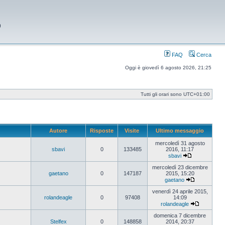
9
FAQ
Cerca
Oggi è giovedì 6 agosto 2026, 21:25
Tutti gli orari sono
UTC+01:00
Autore
Risposte
Visite
Ultimo messaggio
mercoledì 31 agosto
sbavi
0
133485
2016, 11:17
sbavi
Vedi
ultimo
mercoledì 23 dicembre
messaggio
gaetano
0
147187
2015, 15:20
gaetano
Vedi
ultimo
venerdì 24 aprile 2015,
messaggio
rolandeagle
0
97408
14:09
rolandeagle
Vedi
ultimo
domenica 7 dicembre
messaggi
Stelfex
0
148858
2014, 20:37