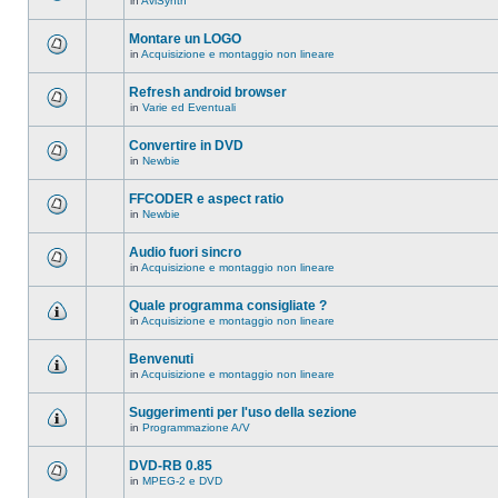
in
AviSynth
messaggi
Non
in
ci
questo
sono
Montare un LOGO
argomento.
nuovi
in
Acquisizione e montaggio non lineare
messaggi
Non
in
ci
questo
sono
Refresh android browser
argomento.
nuovi
in
Varie ed Eventuali
messaggi
Non
in
ci
questo
sono
Convertire in DVD
argomento.
nuovi
in
Newbie
messaggi
Non
in
ci
questo
sono
FFCODER e aspect ratio
argomento.
nuovi
in
Newbie
messaggi
Non
in
ci
questo
sono
Audio fuori sincro
argomento.
nuovi
in
Acquisizione e montaggio non lineare
messaggi
Non
in
ci
questo
sono
Quale programma consigliate ?
argomento.
nuovi
in
Acquisizione e montaggio non lineare
messaggi
Non
in
ci
questo
sono
Benvenuti
argomento.
nuovi
in
Acquisizione e montaggio non lineare
messaggi
Non
in
ci
questo
sono
Suggerimenti per l'uso della sezione
argomento.
nuovi
in
Programmazione A/V
messaggi
Non
in
ci
questo
sono
DVD-RB 0.85
argomento.
nuovi
in
MPEG-2 e DVD
messaggi
Non
in