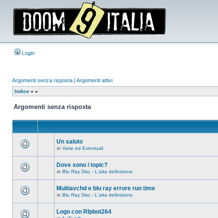
Login
Argomenti senza risposta
|
Argomenti attivi
Indice
»
»
Argomenti senza risposta
Un saluto
in
Varie ed Eventuali
Non
ci
sono
Dove sono i topic?
nuovi
in
Blu Ray Disc - L'alta definizione
messaggi
Non
in
ci
questo
sono
Multiavchd e blu ray errore run time
argomento.
nuovi
in
Blu Ray Disc - L'alta definizione
messaggi
Non
in
ci
questo
sono
Logo con RIpbot264
argomento.
nuovi