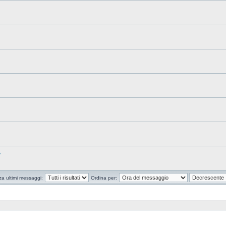
?
za ultimi messaggi:
Ordina per: