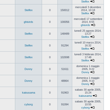
Stelfex
Vedi
ultimo
mercoledì 3 dicembre
messaggio
Stelfex
0
150012
2014, 10:18
Stelfex
Vedi
ultimo
mercoledì 17 settembre
messaggio
ghisirds
0
100056
2014, 8:55
ghisirds
Vedi
ultimo
lunedì 25 agosto 2014,
messaggio
Stelfex
0
148489
13:27
Stelfex
Vedi
ultimo
lunedì 10 marzo 2014,
messaggio
Stelfex
0
91294
16:32
Stelfex
Vedi
ultimo
lunedì 3 febbraio 2014,
messaggio
Stelfex
0
102698
17:48
Stelfex
Vedi
ultimo
domenica 1 maggio
messaggio
Donny
0
51611
2005, 9:22
Donny
Vedi
ultimo
domenica 1 maggio
messaggio
Donny
0
48864
2005, 9:10
Donny
Vedi
ultimo
sabato 30 aprile 2005,
messaggio
kaiousama
0
91963
15:24
kaiousama
Vedi
ultimo
sabato 30 aprile 2005,
messaggio
cyborg
0
91094
10:55
cyborg