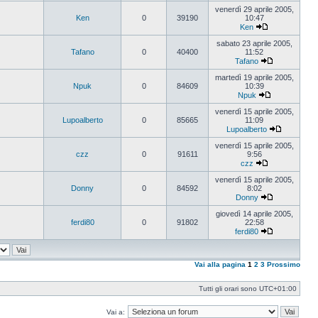
Vedi
ultimo
venerdì 29 aprile 2005,
messaggio
Ken
0
39190
10:47
Ken
Vedi
ultimo
sabato 23 aprile 2005,
messaggio
Tafano
0
40400
11:52
Tafano
Vedi
ultimo
martedì 19 aprile 2005,
messaggio
Npuk
0
84609
10:39
Npuk
Vedi
ultimo
venerdì 15 aprile 2005,
messaggio
Lupoalberto
0
85665
11:09
Lupoalberto
Vedi
ultimo
venerdì 15 aprile 2005,
messaggi
czz
0
91611
9:56
czz
Vedi
ultimo
venerdì 15 aprile 2005,
messaggio
Donny
0
84592
8:02
Donny
Vedi
ultimo
giovedì 14 aprile 2005,
messaggio
ferdi80
0
91802
22:58
ferdi80
Vedi
ultimo
messaggio
Vai alla pagina
1
2
3
Prossimo
Tutti gli orari sono
UTC+01:00
Vai a: