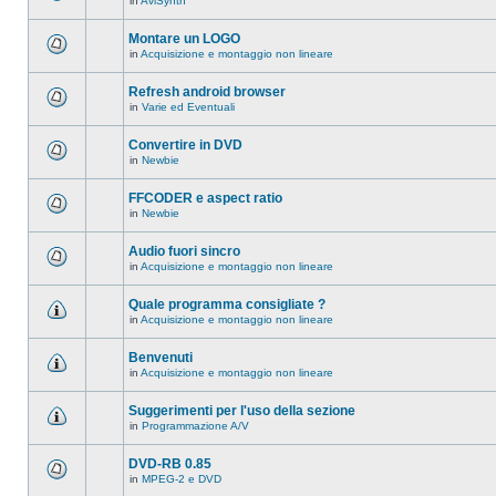
in
AviSynth
messaggi
Non
in
ci
questo
sono
Montare un LOGO
argomento.
nuovi
in
Acquisizione e montaggio non lineare
messaggi
Non
in
ci
questo
sono
Refresh android browser
argomento.
nuovi
in
Varie ed Eventuali
messaggi
Non
in
ci
questo
sono
Convertire in DVD
argomento.
nuovi
in
Newbie
messaggi
Non
in
ci
questo
sono
FFCODER e aspect ratio
argomento.
nuovi
in
Newbie
messaggi
Non
in
ci
questo
sono
Audio fuori sincro
argomento.
nuovi
in
Acquisizione e montaggio non lineare
messaggi
Non
in
ci
questo
sono
Quale programma consigliate ?
argomento.
nuovi
in
Acquisizione e montaggio non lineare
messaggi
Non
in
ci
questo
sono
Benvenuti
argomento.
nuovi
in
Acquisizione e montaggio non lineare
messaggi
Non
in
ci
questo
sono
Suggerimenti per l'uso della sezione
argomento.
nuovi
in
Programmazione A/V
messaggi
Non
in
ci
questo
sono
DVD-RB 0.85
argomento.
nuovi
in
MPEG-2 e DVD
messaggi
Non
in