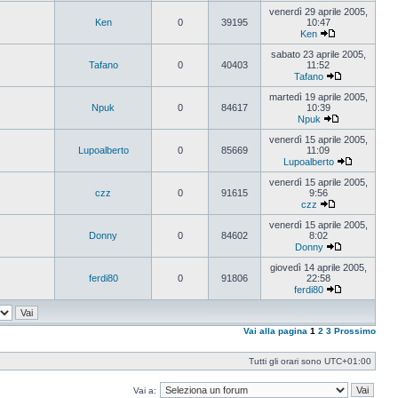
Vedi
ultimo
venerdì 29 aprile 2005,
messaggio
Ken
0
39195
10:47
Ken
Vedi
ultimo
sabato 23 aprile 2005,
messaggio
Tafano
0
40403
11:52
Tafano
Vedi
ultimo
martedì 19 aprile 2005,
messaggio
Npuk
0
84617
10:39
Npuk
Vedi
ultimo
venerdì 15 aprile 2005,
messaggio
Lupoalberto
0
85669
11:09
Lupoalberto
Vedi
ultimo
venerdì 15 aprile 2005,
messaggi
czz
0
91615
9:56
czz
Vedi
ultimo
venerdì 15 aprile 2005,
messaggio
Donny
0
84602
8:02
Donny
Vedi
ultimo
giovedì 14 aprile 2005,
messaggio
ferdi80
0
91806
22:58
ferdi80
Vedi
ultimo
messaggio
Vai alla pagina
1
2
3
Prossimo
Tutti gli orari sono
UTC+01:00
Vai a: