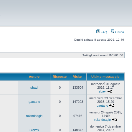
9
FAQ
Cerca
Oggi è sabato 8 agosto 2026, 12:46
Tutti gli orari sono
UTC+01:00
Autore
Risposte
Visite
Ultimo messaggio
mercoledì 31 agosto
sbavi
0
133504
2016, 11:17
sbavi
Vedi
ultimo
mercoledì 23 dicembre
messaggio
gaetano
0
147203
2015, 15:20
gaetano
Vedi
ultimo
venerdì 24 aprile 2015,
messaggio
rolandeagle
0
97416
14:09
rolandeagle
Vedi
ultimo
domenica 7 dicembre
messaggi
Stelfex
0
148872
2014, 20:37