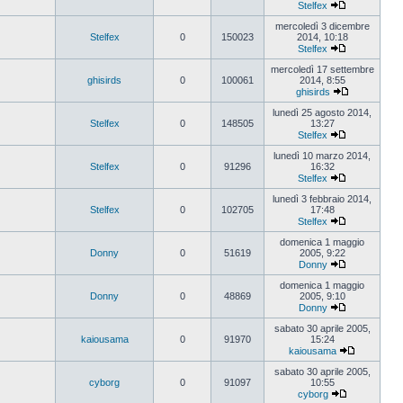
Stelfex
Vedi
ultimo
mercoledì 3 dicembre
messaggio
Stelfex
0
150023
2014, 10:18
Stelfex
Vedi
ultimo
mercoledì 17 settembre
messaggio
ghisirds
0
100061
2014, 8:55
ghisirds
Vedi
ultimo
lunedì 25 agosto 2014,
messaggio
Stelfex
0
148505
13:27
Stelfex
Vedi
ultimo
lunedì 10 marzo 2014,
messaggio
Stelfex
0
91296
16:32
Stelfex
Vedi
ultimo
lunedì 3 febbraio 2014,
messaggio
Stelfex
0
102705
17:48
Stelfex
Vedi
ultimo
domenica 1 maggio
messaggio
Donny
0
51619
2005, 9:22
Donny
Vedi
ultimo
domenica 1 maggio
messaggio
Donny
0
48869
2005, 9:10
Donny
Vedi
ultimo
sabato 30 aprile 2005,
messaggio
kaiousama
0
91970
15:24
kaiousama
Vedi
ultimo
sabato 30 aprile 2005,
messaggio
cyborg
0
91097
10:55
cyborg