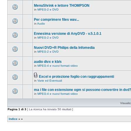
ci
questo
sono
MenuShrink e lettore THOMPSON
argomento.
nuovi
in
MPEG-2 e DVD
messaggi
Non
in
ci
questo
sono
Per comprimere files wav...
argomento.
nuovi
in
Audio
messaggi
Non
in
ci
questo
sono
Ennesima versione di AnyDVD - v.5.1.0.1
argomento.
nuovi
in
MPEG-2 e DVD
messaggi
Non
in
ci
questo
sono
Nuovi DVD+R Philips della Infomedia
argomento.
nuovi
in
MPEG-2 e DVD
messaggi
Non
in
ci
questo
sono
audio divx e kb/s
argomento.
nuovi
in
MPEG-4 e nuovi formati video
messaggi
Non
in
ci
questo
sono
argomento.
Excel e protezione foglio con raggruppamenti
nuovi
Allegato(i)
messaggi
in
Varie ed Eventuali
Non
in
ci
questo
sono
ma i file con estensione ogm si possono convertire in dvd
argomento.
nuovi
in
MPEG-4 e nuovi formati video
messaggi
Non
in
ci
questo
sono
Visualiz
argomento.
nuovi
messaggi
Pagina
1
di
3
[ La ricerca ha trovato 50 risultati ]
in
questo
argomento.
Indice
»
»