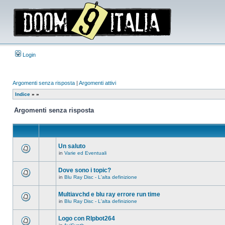
Login
Argomenti senza risposta
|
Argomenti attivi
Indice
»
»
Argomenti senza risposta
Un saluto
in
Varie ed Eventuali
Non
ci
sono
Dove sono i topic?
nuovi
in
Blu Ray Disc - L'alta definizione
messaggi
Non
in
ci
questo
sono
Multiavchd e blu ray errore run time
argomento.
nuovi
in
Blu Ray Disc - L'alta definizione
messaggi
Non
in
ci
questo
sono
Logo con RIpbot264
argomento.
nuovi