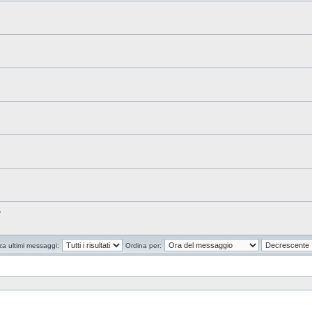
?
za ultimi messaggi:
Ordina per: