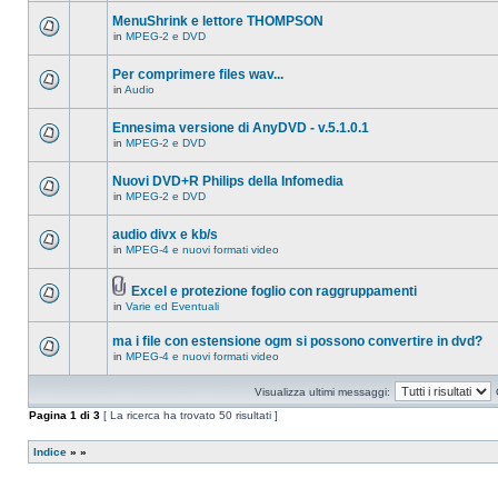
ci
questo
sono
MenuShrink e lettore THOMPSON
argomento.
nuovi
in
MPEG-2 e DVD
messaggi
Non
in
ci
questo
sono
Per comprimere files wav...
argomento.
nuovi
in
Audio
messaggi
Non
in
ci
questo
sono
Ennesima versione di AnyDVD - v.5.1.0.1
argomento.
nuovi
in
MPEG-2 e DVD
messaggi
Non
in
ci
questo
sono
Nuovi DVD+R Philips della Infomedia
argomento.
nuovi
in
MPEG-2 e DVD
messaggi
Non
in
ci
questo
sono
audio divx e kb/s
argomento.
nuovi
in
MPEG-4 e nuovi formati video
messaggi
Non
in
ci
questo
sono
argomento.
Excel e protezione foglio con raggruppamenti
nuovi
Allegato(i)
messaggi
in
Varie ed Eventuali
Non
in
ci
questo
sono
ma i file con estensione ogm si possono convertire in dvd?
argomento.
nuovi
in
MPEG-4 e nuovi formati video
messaggi
Non
in
ci
questo
sono
Visualizza ultimi messaggi:
argomento.
nuovi
messaggi
Pagina
1
di
3
[ La ricerca ha trovato 50 risultati ]
in
questo
argomento.
Indice
»
»