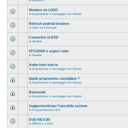
in
AviSynth
messaggi
Non
in
ci
questo
sono
Montare un LOGO
argomento.
nuovi
in
Acquisizione e montaggio non lineare
messaggi
Non
in
ci
questo
sono
Refresh android browser
argomento.
nuovi
in
Varie ed Eventuali
messaggi
Non
in
ci
questo
sono
Convertire in DVD
argomento.
nuovi
in
Newbie
messaggi
Non
in
ci
questo
sono
FFCODER e aspect ratio
argomento.
nuovi
in
Newbie
messaggi
Non
in
ci
questo
sono
Audio fuori sincro
argomento.
nuovi
in
Acquisizione e montaggio non lineare
messaggi
Non
in
ci
questo
sono
Quale programma consigliate ?
argomento.
nuovi
in
Acquisizione e montaggio non lineare
messaggi
Non
in
ci
questo
sono
Benvenuti
argomento.
nuovi
in
Acquisizione e montaggio non lineare
messaggi
Non
in
ci
questo
sono
Suggerimenti per l'uso della sezione
argomento.
nuovi
in
Programmazione A/V
messaggi
Non
in
ci
questo
sono
DVD-RB 0.85
argomento.
nuovi
in
MPEG-2 e DVD
messaggi
Non
in