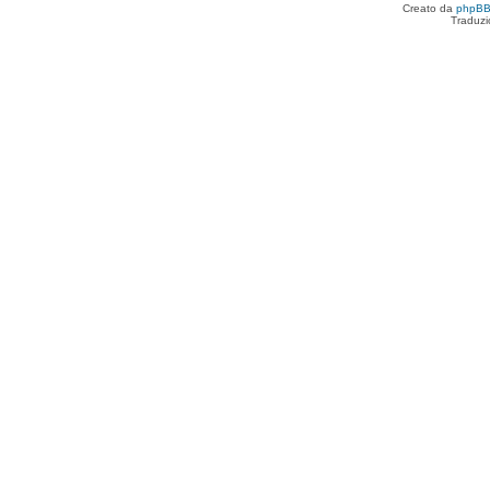
Creato da
phpB
Traduzi