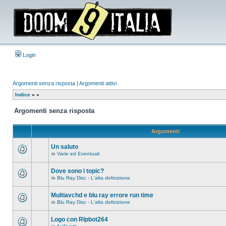
Login
Argomenti senza risposta
|
Argomenti attivi
Indice
»
»
Argomenti senza risposta
Argomenti
Un saluto
in
Varie ed Eventuali
Non
ci
sono
Dove sono i topic?
nuovi
in
Blu Ray Disc - L'alta definizione
messaggi
Non
in
ci
questo
sono
Multiavchd e blu ray errore run time
argomento.
nuovi
in
Blu Ray Disc - L'alta definizione
messaggi
Non
in
ci
questo
sono
Logo con RIpbot264
argomento.
nuovi