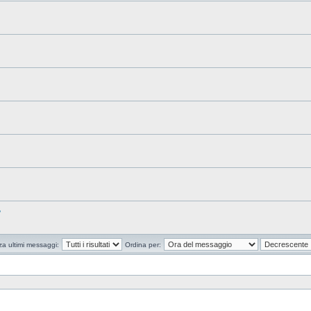
?
za ultimi messaggi:
Ordina per: