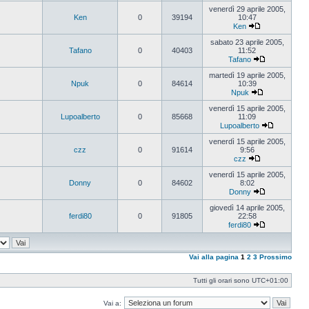
Vedi
ultimo
venerdì 29 aprile 2005,
messaggio
Ken
0
39194
10:47
Ken
Vedi
ultimo
sabato 23 aprile 2005,
messaggio
Tafano
0
40403
11:52
Tafano
Vedi
ultimo
martedì 19 aprile 2005,
messaggio
Npuk
0
84614
10:39
Npuk
Vedi
ultimo
venerdì 15 aprile 2005,
messaggio
Lupoalberto
0
85668
11:09
Lupoalberto
Vedi
ultimo
venerdì 15 aprile 2005,
messaggi
czz
0
91614
9:56
czz
Vedi
ultimo
venerdì 15 aprile 2005,
messaggio
Donny
0
84602
8:02
Donny
Vedi
ultimo
giovedì 14 aprile 2005,
messaggio
ferdi80
0
91805
22:58
ferdi80
Vedi
ultimo
messaggio
Vai alla pagina
1
2
3
Prossimo
Tutti gli orari sono
UTC+01:00
Vai a: