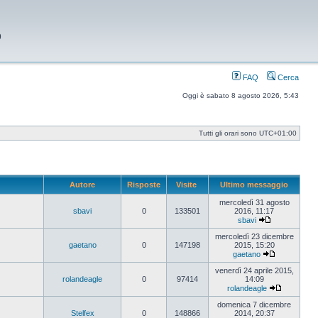
9
FAQ
Cerca
Oggi è sabato 8 agosto 2026, 5:43
Tutti gli orari sono
UTC+01:00
Autore
Risposte
Visite
Ultimo messaggio
mercoledì 31 agosto
sbavi
0
133501
2016, 11:17
sbavi
Vedi
ultimo
mercoledì 23 dicembre
messaggio
gaetano
0
147198
2015, 15:20
gaetano
Vedi
ultimo
venerdì 24 aprile 2015,
messaggio
rolandeagle
0
97414
14:09
rolandeagle
Vedi
ultimo
domenica 7 dicembre
messaggi
Stelfex
0
148866
2014, 20:37