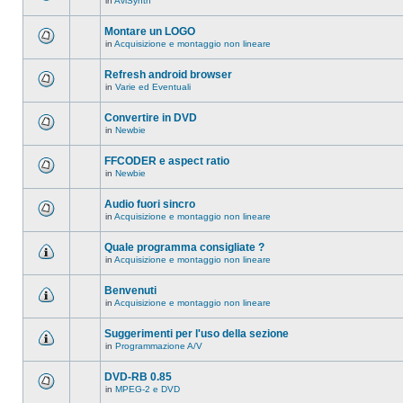
in
AviSynth
messaggi
Non
in
ci
questo
sono
Montare un LOGO
argomento.
nuovi
in
Acquisizione e montaggio non lineare
messaggi
Non
in
ci
questo
sono
Refresh android browser
argomento.
nuovi
in
Varie ed Eventuali
messaggi
Non
in
ci
questo
sono
Convertire in DVD
argomento.
nuovi
in
Newbie
messaggi
Non
in
ci
questo
sono
FFCODER e aspect ratio
argomento.
nuovi
in
Newbie
messaggi
Non
in
ci
questo
sono
Audio fuori sincro
argomento.
nuovi
in
Acquisizione e montaggio non lineare
messaggi
Non
in
ci
questo
sono
Quale programma consigliate ?
argomento.
nuovi
in
Acquisizione e montaggio non lineare
messaggi
Non
in
ci
questo
sono
Benvenuti
argomento.
nuovi
in
Acquisizione e montaggio non lineare
messaggi
Non
in
ci
questo
sono
Suggerimenti per l'uso della sezione
argomento.
nuovi
in
Programmazione A/V
messaggi
Non
in
ci
questo
sono
DVD-RB 0.85
argomento.
nuovi
in
MPEG-2 e DVD
messaggi
Non
in