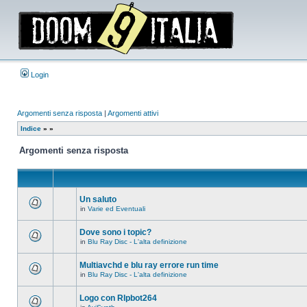
Login
Argomenti senza risposta
|
Argomenti attivi
Indice
»
»
Argomenti senza risposta
Un saluto
in
Varie ed Eventuali
Non
ci
sono
Dove sono i topic?
nuovi
in
Blu Ray Disc - L'alta definizione
messaggi
Non
in
ci
questo
sono
Multiavchd e blu ray errore run time
argomento.
nuovi
in
Blu Ray Disc - L'alta definizione
messaggi
Non
in
ci
questo
sono
Logo con RIpbot264
argomento.
nuovi