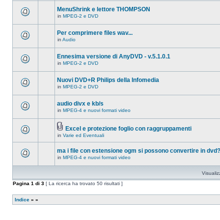
ci
questo
sono
MenuShrink e lettore THOMPSON
argomento.
nuovi
in
MPEG-2 e DVD
messaggi
Non
in
ci
questo
sono
Per comprimere files wav...
argomento.
nuovi
in
Audio
messaggi
Non
in
ci
questo
sono
Ennesima versione di AnyDVD - v.5.1.0.1
argomento.
nuovi
in
MPEG-2 e DVD
messaggi
Non
in
ci
questo
sono
Nuovi DVD+R Philips della Infomedia
argomento.
nuovi
in
MPEG-2 e DVD
messaggi
Non
in
ci
questo
sono
audio divx e kb/s
argomento.
nuovi
in
MPEG-4 e nuovi formati video
messaggi
Non
in
ci
questo
sono
argomento.
Excel e protezione foglio con raggruppamenti
nuovi
Allegato(i)
messaggi
in
Varie ed Eventuali
Non
in
ci
questo
sono
ma i file con estensione ogm si possono convertire in dvd
argomento.
nuovi
in
MPEG-4 e nuovi formati video
messaggi
Non
in
ci
questo
sono
Visualiz
argomento.
nuovi
messaggi
Pagina
1
di
3
[ La ricerca ha trovato 50 risultati ]
in
questo
argomento.
Indice
»
»