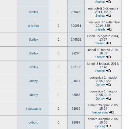
Stelfex
Vedi
ultimo
mercoledì 3 dicembre
messaggio
Stelfex
0
150020
2014, 10:18
Stelfex
Vedi
ultimo
mercoledì 17 settembre
messaggio
ghisirds
0
100061
2014, 8:55
ghisirds
Vedi
ultimo
lunedì 25 agosto 2014,
messaggio
Stelfex
0
148502
13:27
Stelfex
Vedi
ultimo
lunedì 10 marzo 2014,
messaggio
Stelfex
0
91296
16:32
Stelfex
Vedi
ultimo
lunedì 3 febbraio 2014,
messaggio
Stelfex
0
102703
17:48
Stelfex
Vedi
ultimo
domenica 1 maggio
messaggio
Donny
0
51617
2005, 9:22
Donny
Vedi
ultimo
domenica 1 maggio
messaggio
Donny
0
48868
2005, 9:10
Donny
Vedi
ultimo
sabato 30 aprile 2005,
messaggio
kaiousama
0
91969
15:24
kaiousama
Vedi
ultimo
sabato 30 aprile 2005,
messaggio
cyborg
0
91097
10:55
cyborg