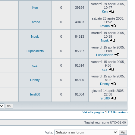
Vedi
ultimo
venerdì 29 aprile 2005,
messaggio
Ken
0
39194
10:47
Ken
Vedi
ultimo
sabato 23 aprile 2005,
messaggio
Tafano
0
40403
11:52
Tafano
Vedi
ultimo
martedì 19 aprile 2005,
messaggio
Npuk
0
84613
10:39
Npuk
Vedi
ultimo
venerdì 15 aprile 2005,
messaggio
Lupoalberto
0
85667
11:09
Lupoalberto
Vedi
ultimo
venerdì 15 aprile 2005,
messaggi
czz
0
91614
9:56
czz
Vedi
ultimo
venerdì 15 aprile 2005,
messaggio
Donny
0
84600
8:02
Donny
Vedi
ultimo
giovedì 14 aprile 2005,
messaggio
ferdi80
0
91804
22:58
ferdi80
Vedi
ultimo
messaggio
Vai alla pagina
1
2
3
Prossimo
Tutti gli orari sono
UTC+01:00
Vai a: