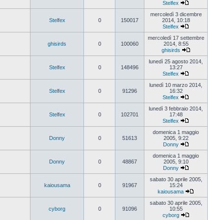
Stelfex
Vedi
ultimo
mercoledì 3 dicembre
messaggio
Stelfex
0
150017
2014, 10:18
Stelfex
Vedi
ultimo
mercoledì 17 settembre
messaggio
ghisirds
0
100060
2014, 8:55
ghisirds
Vedi
ultimo
lunedì 25 agosto 2014,
messaggio
Stelfex
0
148496
13:27
Stelfex
Vedi
ultimo
lunedì 10 marzo 2014,
messaggio
Stelfex
0
91296
16:32
Stelfex
Vedi
ultimo
lunedì 3 febbraio 2014,
messaggio
Stelfex
0
102701
17:48
Stelfex
Vedi
ultimo
domenica 1 maggio
messaggio
Donny
0
51613
2005, 9:22
Donny
Vedi
ultimo
domenica 1 maggio
messaggio
Donny
0
48867
2005, 9:10
Donny
Vedi
ultimo
sabato 30 aprile 2005,
messaggio
kaiousama
0
91967
15:24
kaiousama
Vedi
ultimo
sabato 30 aprile 2005,
messaggio
cyborg
0
91096
10:55
cyborg