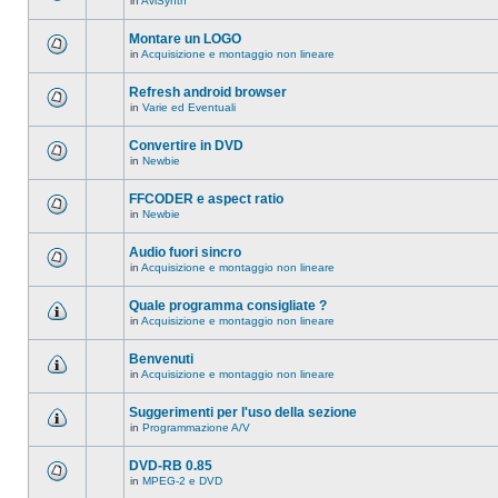
in
AviSynth
messaggi
Non
in
ci
questo
sono
Montare un LOGO
argomento.
nuovi
in
Acquisizione e montaggio non lineare
messaggi
Non
in
ci
questo
sono
Refresh android browser
argomento.
nuovi
in
Varie ed Eventuali
messaggi
Non
in
ci
questo
sono
Convertire in DVD
argomento.
nuovi
in
Newbie
messaggi
Non
in
ci
questo
sono
FFCODER e aspect ratio
argomento.
nuovi
in
Newbie
messaggi
Non
in
ci
questo
sono
Audio fuori sincro
argomento.
nuovi
in
Acquisizione e montaggio non lineare
messaggi
Non
in
ci
questo
sono
Quale programma consigliate ?
argomento.
nuovi
in
Acquisizione e montaggio non lineare
messaggi
Non
in
ci
questo
sono
Benvenuti
argomento.
nuovi
in
Acquisizione e montaggio non lineare
messaggi
Non
in
ci
questo
sono
Suggerimenti per l'uso della sezione
argomento.
nuovi
in
Programmazione A/V
messaggi
Non
in
ci
questo
sono
DVD-RB 0.85
argomento.
nuovi
in
MPEG-2 e DVD
messaggi
Non
in