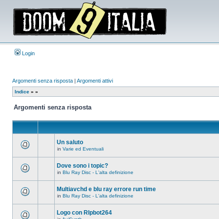
Login
Argomenti senza risposta
|
Argomenti attivi
Indice
»
»
Argomenti senza risposta
Un saluto
in
Varie ed Eventuali
Non
ci
sono
Dove sono i topic?
nuovi
in
Blu Ray Disc - L'alta definizione
messaggi
Non
in
ci
questo
sono
Multiavchd e blu ray errore run time
argomento.
nuovi
in
Blu Ray Disc - L'alta definizione
messaggi
Non
in
ci
questo
sono
Logo con RIpbot264
argomento.
nuovi