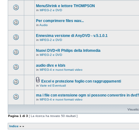
ci
questo
sono
MenuShrink e lettore THOMPSON
argomento.
nuovi
in
MPEG-2 e DVD
messaggi
Non
in
ci
questo
sono
Per comprimere files wav...
argomento.
nuovi
in
Audio
messaggi
Non
in
ci
questo
sono
Ennesima versione di AnyDVD - v.5.1.0.1
argomento.
nuovi
in
MPEG-2 e DVD
messaggi
Non
in
ci
questo
sono
Nuovi DVD+R Philips della Infomedia
argomento.
nuovi
in
MPEG-2 e DVD
messaggi
Non
in
ci
questo
sono
audio divx e kb/s
argomento.
nuovi
in
MPEG-4 e nuovi formati video
messaggi
Non
in
ci
questo
sono
argomento.
Excel e protezione foglio con raggruppamenti
nuovi
Allegato(i)
messaggi
in
Varie ed Eventuali
Non
in
ci
questo
sono
ma i file con estensione ogm si possono convertire in dvd
argomento.
nuovi
in
MPEG-4 e nuovi formati video
messaggi
Non
in
ci
questo
sono
Visualiz
argomento.
nuovi
messaggi
Pagina
1
di
3
[ La ricerca ha trovato 50 risultati ]
in
questo
argomento.
Indice
»
»