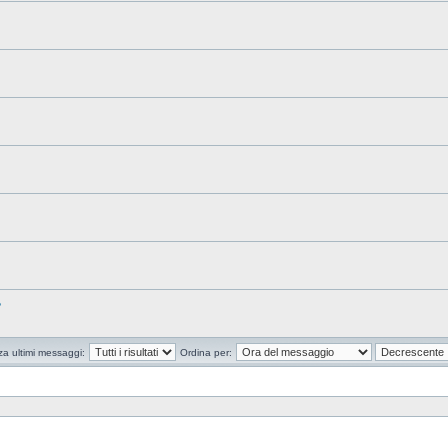
?
za ultimi messaggi:
Ordina per: