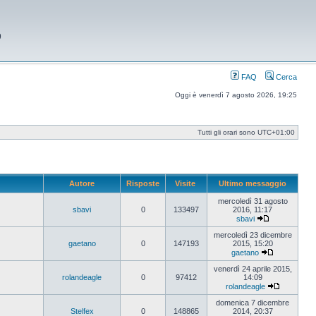
9
FAQ
Cerca
Oggi è venerdì 7 agosto 2026, 19:25
Tutti gli orari sono
UTC+01:00
Autore
Risposte
Visite
Ultimo messaggio
mercoledì 31 agosto
sbavi
0
133497
2016, 11:17
sbavi
Vedi
ultimo
mercoledì 23 dicembre
messaggio
gaetano
0
147193
2015, 15:20
gaetano
Vedi
ultimo
venerdì 24 aprile 2015,
messaggio
rolandeagle
0
97412
14:09
rolandeagle
Vedi
ultimo
domenica 7 dicembre
messaggi
Stelfex
0
148865
2014, 20:37