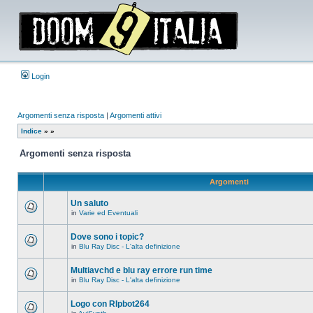
Login
Argomenti senza risposta
|
Argomenti attivi
Indice
»
»
Argomenti senza risposta
Argomenti
Un saluto
in
Varie ed Eventuali
Non
ci
sono
Dove sono i topic?
nuovi
in
Blu Ray Disc - L'alta definizione
messaggi
Non
in
ci
questo
sono
Multiavchd e blu ray errore run time
argomento.
nuovi
in
Blu Ray Disc - L'alta definizione
messaggi
Non
in
ci
questo
sono
Logo con RIpbot264
argomento.
nuovi