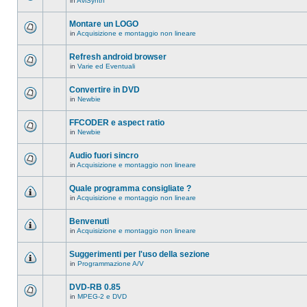
in
AviSynth
messaggi
Non
in
ci
questo
sono
Montare un LOGO
argomento.
nuovi
in
Acquisizione e montaggio non lineare
messaggi
Non
in
ci
questo
sono
Refresh android browser
argomento.
nuovi
in
Varie ed Eventuali
messaggi
Non
in
ci
questo
sono
Convertire in DVD
argomento.
nuovi
in
Newbie
messaggi
Non
in
ci
questo
sono
FFCODER e aspect ratio
argomento.
nuovi
in
Newbie
messaggi
Non
in
ci
questo
sono
Audio fuori sincro
argomento.
nuovi
in
Acquisizione e montaggio non lineare
messaggi
Non
in
ci
questo
sono
Quale programma consigliate ?
argomento.
nuovi
in
Acquisizione e montaggio non lineare
messaggi
Non
in
ci
questo
sono
Benvenuti
argomento.
nuovi
in
Acquisizione e montaggio non lineare
messaggi
Non
in
ci
questo
sono
Suggerimenti per l'uso della sezione
argomento.
nuovi
in
Programmazione A/V
messaggi
Non
in
ci
questo
sono
DVD-RB 0.85
argomento.
nuovi
in
MPEG-2 e DVD
messaggi
Non
in