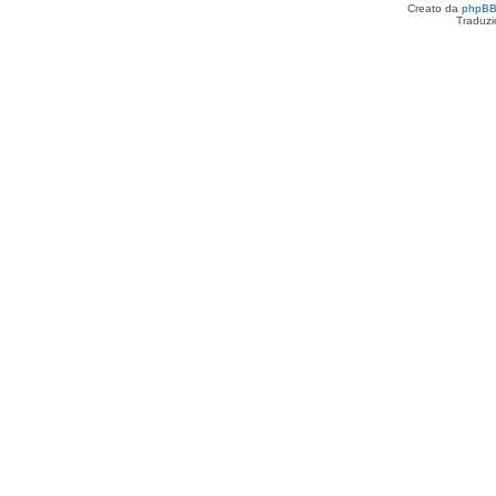
Creato da
phpB
Traduzi