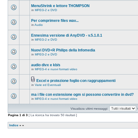
ci
questo
sono
MenuShrink e lettore THOMPSON
argomento.
nuovi
in
MPEG-2 e DVD
messaggi
Non
in
ci
questo
sono
Per comprimere files wav...
argomento.
nuovi
in
Audio
messaggi
Non
in
ci
questo
sono
Ennesima versione di AnyDVD - v.5.1.0.1
argomento.
nuovi
in
MPEG-2 e DVD
messaggi
Non
in
ci
questo
sono
Nuovi DVD+R Philips della Infomedia
argomento.
nuovi
in
MPEG-2 e DVD
messaggi
Non
in
ci
questo
sono
audio divx e kb/s
argomento.
nuovi
in
MPEG-4 e nuovi formati video
messaggi
Non
in
ci
questo
sono
argomento.
Excel e protezione foglio con raggruppamenti
nuovi
Allegato(i)
messaggi
in
Varie ed Eventuali
Non
in
ci
questo
sono
ma i file con estensione ogm si possono convertire in dvd?
argomento.
nuovi
in
MPEG-4 e nuovi formati video
messaggi
Non
in
ci
questo
sono
Visualizza ultimi messaggi:
argomento.
nuovi
messaggi
Pagina
1
di
3
[ La ricerca ha trovato 50 risultati ]
in
questo
argomento.
Indice
»
»