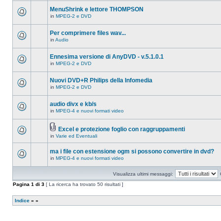
ci
questo
sono
MenuShrink e lettore THOMPSON
argomento.
nuovi
in
MPEG-2 e DVD
messaggi
Non
in
ci
questo
sono
Per comprimere files wav...
argomento.
nuovi
in
Audio
messaggi
Non
in
ci
questo
sono
Ennesima versione di AnyDVD - v.5.1.0.1
argomento.
nuovi
in
MPEG-2 e DVD
messaggi
Non
in
ci
questo
sono
Nuovi DVD+R Philips della Infomedia
argomento.
nuovi
in
MPEG-2 e DVD
messaggi
Non
in
ci
questo
sono
audio divx e kb/s
argomento.
nuovi
in
MPEG-4 e nuovi formati video
messaggi
Non
in
ci
questo
sono
argomento.
Excel e protezione foglio con raggruppamenti
nuovi
Allegato(i)
messaggi
in
Varie ed Eventuali
Non
in
ci
questo
sono
ma i file con estensione ogm si possono convertire in dvd?
argomento.
nuovi
in
MPEG-4 e nuovi formati video
messaggi
Non
in
ci
questo
sono
Visualizza ultimi messaggi:
argomento.
nuovi
messaggi
Pagina
1
di
3
[ La ricerca ha trovato 50 risultati ]
in
questo
argomento.
Indice
»
»