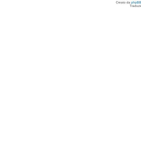
Creato da
phpB
Traduzi