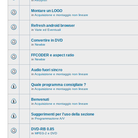
in
AviSynth
messaggi
Non
in
ci
questo
sono
Montare un LOGO
argomento.
nuovi
in
Acquisizione e montaggio non lineare
messaggi
Non
in
ci
questo
sono
Refresh android browser
argomento.
nuovi
in
Varie ed Eventuali
messaggi
Non
in
ci
questo
sono
Convertire in DVD
argomento.
nuovi
in
Newbie
messaggi
Non
in
ci
questo
sono
FFCODER e aspect ratio
argomento.
nuovi
in
Newbie
messaggi
Non
in
ci
questo
sono
Audio fuori sincro
argomento.
nuovi
in
Acquisizione e montaggio non lineare
messaggi
Non
in
ci
questo
sono
Quale programma consigliate ?
argomento.
nuovi
in
Acquisizione e montaggio non lineare
messaggi
Non
in
ci
questo
sono
Benvenuti
argomento.
nuovi
in
Acquisizione e montaggio non lineare
messaggi
Non
in
ci
questo
sono
Suggerimenti per l'uso della sezione
argomento.
nuovi
in
Programmazione A/V
messaggi
Non
in
ci
questo
sono
DVD-RB 0.85
argomento.
nuovi
in
MPEG-2 e DVD
messaggi
Non
in