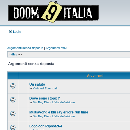
Login
Argomenti senza risposta
|
Argomenti attivi
Indice
»
»
Argomenti senza risposta
Argomenti
Un saluto
in
Varie ed Eventuali
Non
ci
sono
Dove sono i topic?
nuovi
in
Blu Ray Disc - L'alta definizione
messaggi
Non
in
ci
questo
sono
Multiavchd e blu ray errore run time
argomento.
nuovi
in
Blu Ray Disc - L'alta definizione
messaggi
Non
in
ci
questo
sono
Logo con RIpbot264
argomento.
nuovi