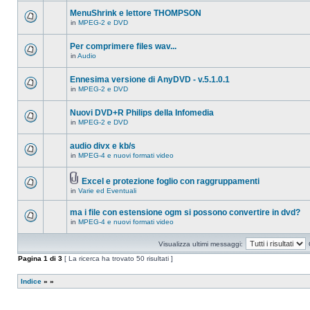
ci
questo
sono
MenuShrink e lettore THOMPSON
argomento.
nuovi
in
MPEG-2 e DVD
messaggi
Non
in
ci
questo
sono
Per comprimere files wav...
argomento.
nuovi
in
Audio
messaggi
Non
in
ci
questo
sono
Ennesima versione di AnyDVD - v.5.1.0.1
argomento.
nuovi
in
MPEG-2 e DVD
messaggi
Non
in
ci
questo
sono
Nuovi DVD+R Philips della Infomedia
argomento.
nuovi
in
MPEG-2 e DVD
messaggi
Non
in
ci
questo
sono
audio divx e kb/s
argomento.
nuovi
in
MPEG-4 e nuovi formati video
messaggi
Non
in
ci
questo
sono
argomento.
Excel e protezione foglio con raggruppamenti
nuovi
Allegato(i)
messaggi
in
Varie ed Eventuali
Non
in
ci
questo
sono
ma i file con estensione ogm si possono convertire in dvd?
argomento.
nuovi
in
MPEG-4 e nuovi formati video
messaggi
Non
in
ci
questo
sono
Visualizza ultimi messaggi:
argomento.
nuovi
messaggi
Pagina
1
di
3
[ La ricerca ha trovato 50 risultati ]
in
questo
argomento.
Indice
»
»