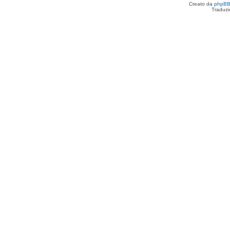
Creato da
phpB
Traduzi