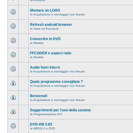
in
AviSynth
messaggi
Non
in
ci
questo
sono
Montare un LOGO
argomento.
nuovi
in
Acquisizione e montaggio non lineare
messaggi
Non
in
ci
questo
sono
Refresh android browser
argomento.
nuovi
in
Varie ed Eventuali
messaggi
Non
in
ci
questo
sono
Convertire in DVD
argomento.
nuovi
in
Newbie
messaggi
Non
in
ci
questo
sono
FFCODER e aspect ratio
argomento.
nuovi
in
Newbie
messaggi
Non
in
ci
questo
sono
Audio fuori sincro
argomento.
nuovi
in
Acquisizione e montaggio non lineare
messaggi
Non
in
ci
questo
sono
Quale programma consigliate ?
argomento.
nuovi
in
Acquisizione e montaggio non lineare
messaggi
Non
in
ci
questo
sono
Benvenuti
argomento.
nuovi
in
Acquisizione e montaggio non lineare
messaggi
Non
in
ci
questo
sono
Suggerimenti per l'uso della sezione
argomento.
nuovi
in
Programmazione A/V
messaggi
Non
in
ci
questo
sono
DVD-RB 0.85
argomento.
nuovi
in
MPEG-2 e DVD
messaggi
Non
in