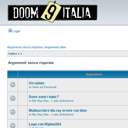
Login
Argomenti senza risposta
|
Argomenti attivi
Indice
»
»
Argomenti senza risposta
Argomenti
Un saluto
in
Varie ed Eventuali
Non
ci
sono
Dove sono i topic?
nuovi
in
Blu Ray Disc - L'alta definizione
messaggi
Non
in
ci
questo
sono
Multiavchd e blu ray errore run time
argomento.
nuovi
in
Blu Ray Disc - L'alta definizione
messaggi
Non
in
ci
questo
sono
Logo con RIpbot264
argomento.
nuovi