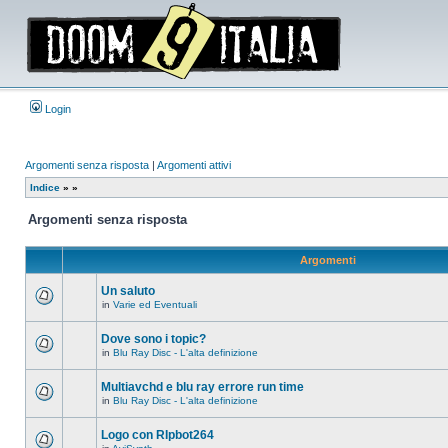
Login
Argomenti senza risposta
|
Argomenti attivi
Indice
»
»
Argomenti senza risposta
Argomenti
Un saluto
in
Varie ed Eventuali
Non
ci
sono
Dove sono i topic?
nuovi
in
Blu Ray Disc - L'alta definizione
messaggi
Non
in
ci
questo
sono
Multiavchd e blu ray errore run time
argomento.
nuovi
in
Blu Ray Disc - L'alta definizione
messaggi
Non
in
ci
questo
sono
Logo con RIpbot264
argomento.
nuovi