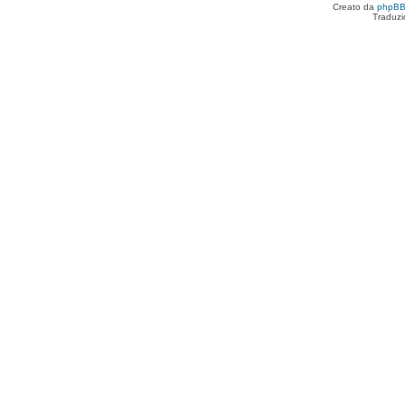
Creato da
phpB
Traduzi