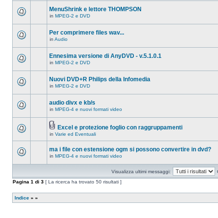
ci
questo
sono
MenuShrink e lettore THOMPSON
argomento.
nuovi
in
MPEG-2 e DVD
messaggi
Non
in
ci
questo
sono
Per comprimere files wav...
argomento.
nuovi
in
Audio
messaggi
Non
in
ci
questo
sono
Ennesima versione di AnyDVD - v.5.1.0.1
argomento.
nuovi
in
MPEG-2 e DVD
messaggi
Non
in
ci
questo
sono
Nuovi DVD+R Philips della Infomedia
argomento.
nuovi
in
MPEG-2 e DVD
messaggi
Non
in
ci
questo
sono
audio divx e kb/s
argomento.
nuovi
in
MPEG-4 e nuovi formati video
messaggi
Non
in
ci
questo
sono
argomento.
Excel e protezione foglio con raggruppamenti
nuovi
Allegato(i)
messaggi
in
Varie ed Eventuali
Non
in
ci
questo
sono
ma i file con estensione ogm si possono convertire in dvd?
argomento.
nuovi
in
MPEG-4 e nuovi formati video
messaggi
Non
in
ci
questo
sono
Visualizza ultimi messaggi:
argomento.
nuovi
messaggi
Pagina
1
di
3
[ La ricerca ha trovato 50 risultati ]
in
questo
argomento.
Indice
»
»