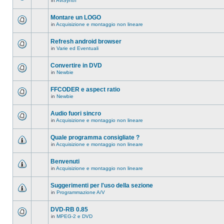
in
AviSynth
messaggi
Non
in
ci
questo
sono
Montare un LOGO
argomento.
nuovi
in
Acquisizione e montaggio non lineare
messaggi
Non
in
ci
questo
sono
Refresh android browser
argomento.
nuovi
in
Varie ed Eventuali
messaggi
Non
in
ci
questo
sono
Convertire in DVD
argomento.
nuovi
in
Newbie
messaggi
Non
in
ci
questo
sono
FFCODER e aspect ratio
argomento.
nuovi
in
Newbie
messaggi
Non
in
ci
questo
sono
Audio fuori sincro
argomento.
nuovi
in
Acquisizione e montaggio non lineare
messaggi
Non
in
ci
questo
sono
Quale programma consigliate ?
argomento.
nuovi
in
Acquisizione e montaggio non lineare
messaggi
Non
in
ci
questo
sono
Benvenuti
argomento.
nuovi
in
Acquisizione e montaggio non lineare
messaggi
Non
in
ci
questo
sono
Suggerimenti per l'uso della sezione
argomento.
nuovi
in
Programmazione A/V
messaggi
Non
in
ci
questo
sono
DVD-RB 0.85
argomento.
nuovi
in
MPEG-2 e DVD
messaggi
Non
in