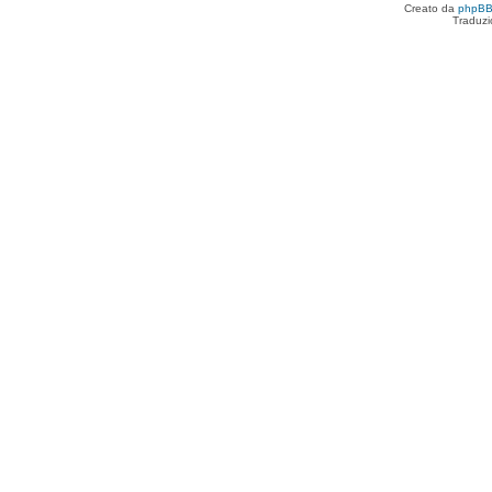
Creato da
phpB
Traduzi