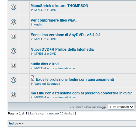
ci
questo
sono
MenuShrink e lettore THOMPSON
argomento.
nuovi
in
MPEG-2 e DVD
messaggi
Non
in
ci
questo
sono
Per comprimere files wav...
argomento.
nuovi
in
Audio
messaggi
Non
in
ci
questo
sono
Ennesima versione di AnyDVD - v.5.1.0.1
argomento.
nuovi
in
MPEG-2 e DVD
messaggi
Non
in
ci
questo
sono
Nuovi DVD+R Philips della Infomedia
argomento.
nuovi
in
MPEG-2 e DVD
messaggi
Non
in
ci
questo
sono
audio divx e kb/s
argomento.
nuovi
in
MPEG-4 e nuovi formati video
messaggi
Non
in
ci
questo
sono
argomento.
Excel e protezione foglio con raggruppamenti
nuovi
Allegato(i)
messaggi
in
Varie ed Eventuali
Non
in
ci
questo
sono
ma i file con estensione ogm si possono convertire in dvd?
argomento.
nuovi
in
MPEG-4 e nuovi formati video
messaggi
Non
in
ci
questo
sono
Visualizza ultimi messaggi:
argomento.
nuovi
messaggi
Pagina
1
di
3
[ La ricerca ha trovato 50 risultati ]
in
questo
argomento.
Indice
»
»