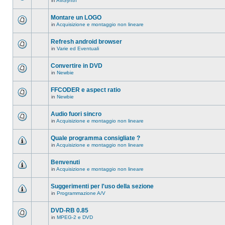
in
AviSynth
messaggi
Non
in
ci
questo
sono
Montare un LOGO
argomento.
nuovi
in
Acquisizione e montaggio non lineare
messaggi
Non
in
ci
questo
sono
Refresh android browser
argomento.
nuovi
in
Varie ed Eventuali
messaggi
Non
in
ci
questo
sono
Convertire in DVD
argomento.
nuovi
in
Newbie
messaggi
Non
in
ci
questo
sono
FFCODER e aspect ratio
argomento.
nuovi
in
Newbie
messaggi
Non
in
ci
questo
sono
Audio fuori sincro
argomento.
nuovi
in
Acquisizione e montaggio non lineare
messaggi
Non
in
ci
questo
sono
Quale programma consigliate ?
argomento.
nuovi
in
Acquisizione e montaggio non lineare
messaggi
Non
in
ci
questo
sono
Benvenuti
argomento.
nuovi
in
Acquisizione e montaggio non lineare
messaggi
Non
in
ci
questo
sono
Suggerimenti per l'uso della sezione
argomento.
nuovi
in
Programmazione A/V
messaggi
Non
in
ci
questo
sono
DVD-RB 0.85
argomento.
nuovi
in
MPEG-2 e DVD
messaggi
Non
in