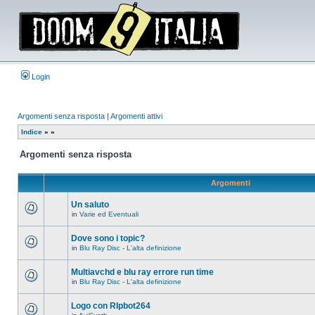
Login
Argomenti senza risposta
|
Argomenti attivi
Indice
»
»
Argomenti senza risposta
Argomenti
Un saluto
in
Varie ed Eventuali
Non
ci
sono
Dove sono i topic?
nuovi
in
Blu Ray Disc - L'alta definizione
messaggi
Non
in
ci
questo
sono
Multiavchd e blu ray errore run time
argomento.
nuovi
in
Blu Ray Disc - L'alta definizione
messaggi
Non
in
ci
questo
sono
Logo con RIpbot264
argomento.
nuovi