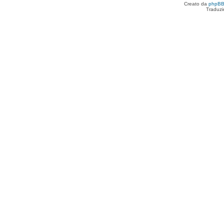
Creato da
phpB
Traduzi