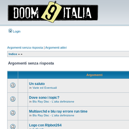
Login
Argomenti senza risposta
|
Argomenti attivi
Indice
»
»
Argomenti senza risposta
Argomenti
Un saluto
in
Varie ed Eventuali
Non
ci
sono
Dove sono i topic?
nuovi
in
Blu Ray Disc - L'alta definizione
messaggi
Non
in
ci
questo
sono
Multiavchd e blu ray errore run time
argomento.
nuovi
in
Blu Ray Disc - L'alta definizione
messaggi
Non
in
ci
questo
sono
Logo con RIpbot264
argomento.
nuovi