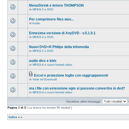
ci
questo
sono
MenuShrink e lettore THOMPSON
argomento.
nuovi
in
MPEG-2 e DVD
messaggi
Non
in
ci
questo
sono
Per comprimere files wav...
argomento.
nuovi
in
Audio
messaggi
Non
in
ci
questo
sono
Ennesima versione di AnyDVD - v.5.1.0.1
argomento.
nuovi
in
MPEG-2 e DVD
messaggi
Non
in
ci
questo
sono
Nuovi DVD+R Philips della Infomedia
argomento.
nuovi
in
MPEG-2 e DVD
messaggi
Non
in
ci
questo
sono
audio divx e kb/s
argomento.
nuovi
in
MPEG-4 e nuovi formati video
messaggi
Non
in
ci
questo
sono
argomento.
Excel e protezione foglio con raggruppamenti
nuovi
Allegato(i)
messaggi
in
Varie ed Eventuali
Non
in
ci
questo
sono
ma i file con estensione ogm si possono convertire in dvd?
argomento.
nuovi
in
MPEG-4 e nuovi formati video
messaggi
Non
in
ci
questo
sono
Visualizza ultimi messaggi:
argomento.
nuovi
messaggi
Pagina
1
di
3
[ La ricerca ha trovato 50 risultati ]
in
questo
argomento.
Indice
»
»