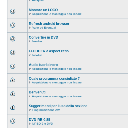
in
AviSynth
messaggi
Non
in
ci
questo
sono
Montare un LOGO
argomento.
nuovi
in
Acquisizione e montaggio non lineare
messaggi
Non
in
ci
questo
sono
Refresh android browser
argomento.
nuovi
in
Varie ed Eventuali
messaggi
Non
in
ci
questo
sono
Convertire in DVD
argomento.
nuovi
in
Newbie
messaggi
Non
in
ci
questo
sono
FFCODER e aspect ratio
argomento.
nuovi
in
Newbie
messaggi
Non
in
ci
questo
sono
Audio fuori sincro
argomento.
nuovi
in
Acquisizione e montaggio non lineare
messaggi
Non
in
ci
questo
sono
Quale programma consigliate ?
argomento.
nuovi
in
Acquisizione e montaggio non lineare
messaggi
Non
in
ci
questo
sono
Benvenuti
argomento.
nuovi
in
Acquisizione e montaggio non lineare
messaggi
Non
in
ci
questo
sono
Suggerimenti per l'uso della sezione
argomento.
nuovi
in
Programmazione A/V
messaggi
Non
in
ci
questo
sono
DVD-RB 0.85
argomento.
nuovi
in
MPEG-2 e DVD
messaggi
Non
in