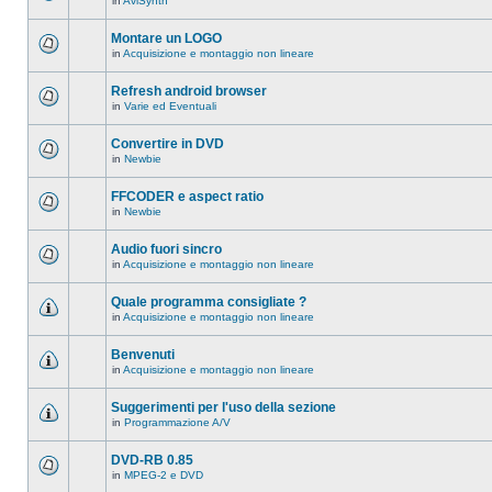
in
AviSynth
messaggi
Non
in
ci
questo
sono
Montare un LOGO
argomento.
nuovi
in
Acquisizione e montaggio non lineare
messaggi
Non
in
ci
questo
sono
Refresh android browser
argomento.
nuovi
in
Varie ed Eventuali
messaggi
Non
in
ci
questo
sono
Convertire in DVD
argomento.
nuovi
in
Newbie
messaggi
Non
in
ci
questo
sono
FFCODER e aspect ratio
argomento.
nuovi
in
Newbie
messaggi
Non
in
ci
questo
sono
Audio fuori sincro
argomento.
nuovi
in
Acquisizione e montaggio non lineare
messaggi
Non
in
ci
questo
sono
Quale programma consigliate ?
argomento.
nuovi
in
Acquisizione e montaggio non lineare
messaggi
Non
in
ci
questo
sono
Benvenuti
argomento.
nuovi
in
Acquisizione e montaggio non lineare
messaggi
Non
in
ci
questo
sono
Suggerimenti per l'uso della sezione
argomento.
nuovi
in
Programmazione A/V
messaggi
Non
in
ci
questo
sono
DVD-RB 0.85
argomento.
nuovi
in
MPEG-2 e DVD
messaggi
Non
in