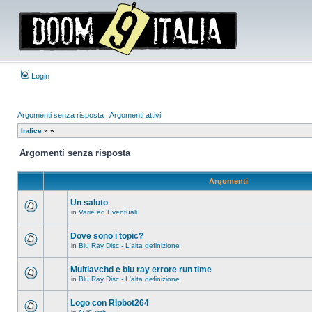
Login
Argomenti senza risposta
|
Argomenti attivi
Indice
»
»
Argomenti senza risposta
Argomenti
Un saluto
in
Varie ed Eventuali
Non
ci
sono
Dove sono i topic?
nuovi
in
Blu Ray Disc - L'alta definizione
messaggi
Non
in
ci
questo
sono
Multiavchd e blu ray errore run time
argomento.
nuovi
in
Blu Ray Disc - L'alta definizione
messaggi
Non
in
ci
questo
sono
Logo con RIpbot264
argomento.
nuovi