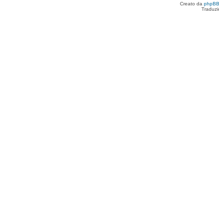
Creato da
phpB
Traduzi