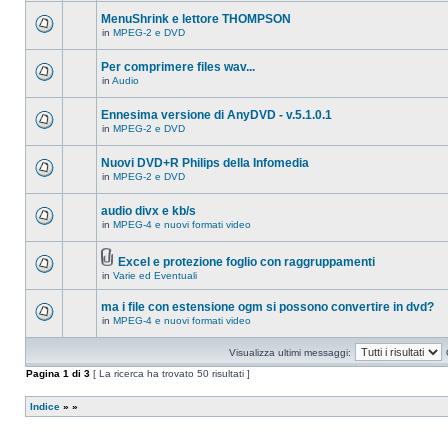
ci
questo
sono
MenuShrink e lettore THOMPSON
argomento.
nuovi
in
MPEG-2 e DVD
messaggi
Non
in
ci
questo
sono
Per comprimere files wav...
argomento.
nuovi
in
Audio
messaggi
Non
in
ci
questo
sono
Ennesima versione di AnyDVD - v.5.1.0.1
argomento.
nuovi
in
MPEG-2 e DVD
messaggi
Non
in
ci
questo
sono
Nuovi DVD+R Philips della Infomedia
argomento.
nuovi
in
MPEG-2 e DVD
messaggi
Non
in
ci
questo
sono
audio divx e kb/s
argomento.
nuovi
in
MPEG-4 e nuovi formati video
messaggi
Non
in
ci
questo
sono
argomento.
Excel e protezione foglio con raggruppamenti
nuovi
Allegato(i)
messaggi
in
Varie ed Eventuali
Non
in
ci
questo
sono
ma i file con estensione ogm si possono convertire in dvd?
argomento.
nuovi
in
MPEG-4 e nuovi formati video
messaggi
Non
in
ci
questo
sono
Visualizza ultimi messaggi:
argomento.
nuovi
messaggi
Pagina
1
di
3
[ La ricerca ha trovato 50 risultati ]
in
questo
argomento.
Indice
»
»