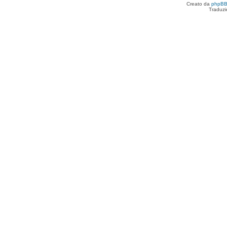
Creato da
phpB
Traduzi