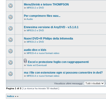
ci
questo
sono
MenuShrink e lettore THOMPSON
argomento.
nuovi
in
MPEG-2 e DVD
messaggi
Non
in
ci
questo
sono
Per comprimere files wav...
argomento.
nuovi
in
Audio
messaggi
Non
in
ci
questo
sono
Ennesima versione di AnyDVD - v.5.1.0.1
argomento.
nuovi
in
MPEG-2 e DVD
messaggi
Non
in
ci
questo
sono
Nuovi DVD+R Philips della Infomedia
argomento.
nuovi
in
MPEG-2 e DVD
messaggi
Non
in
ci
questo
sono
audio divx e kb/s
argomento.
nuovi
in
MPEG-4 e nuovi formati video
messaggi
Non
in
ci
questo
sono
argomento.
Excel e protezione foglio con raggruppamenti
nuovi
Allegato(i)
messaggi
in
Varie ed Eventuali
Non
in
ci
questo
sono
ma i file con estensione ogm si possono convertire in dvd?
argomento.
nuovi
in
MPEG-4 e nuovi formati video
messaggi
Non
in
ci
questo
sono
Visualizza ultimi messaggi:
argomento.
nuovi
messaggi
Pagina
1
di
3
[ La ricerca ha trovato 50 risultati ]
in
questo
argomento.
Indice
»
»