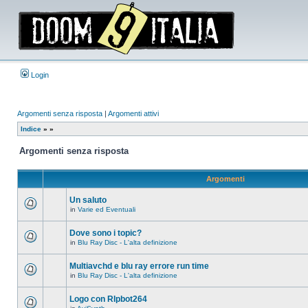
Login
Argomenti senza risposta
|
Argomenti attivi
Indice
»
»
Argomenti senza risposta
Argomenti
Un saluto
in
Varie ed Eventuali
Non
ci
sono
Dove sono i topic?
nuovi
in
Blu Ray Disc - L'alta definizione
messaggi
Non
in
ci
questo
sono
Multiavchd e blu ray errore run time
argomento.
nuovi
in
Blu Ray Disc - L'alta definizione
messaggi
Non
in
ci
questo
sono
Logo con RIpbot264
argomento.
nuovi