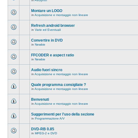
in
AviSynth
messaggi
Non
in
ci
questo
sono
Montare un LOGO
argomento.
nuovi
in
Acquisizione e montaggio non lineare
messaggi
Non
in
ci
questo
sono
Refresh android browser
argomento.
nuovi
in
Varie ed Eventuali
messaggi
Non
in
ci
questo
sono
Convertire in DVD
argomento.
nuovi
in
Newbie
messaggi
Non
in
ci
questo
sono
FFCODER e aspect ratio
argomento.
nuovi
in
Newbie
messaggi
Non
in
ci
questo
sono
Audio fuori sincro
argomento.
nuovi
in
Acquisizione e montaggio non lineare
messaggi
Non
in
ci
questo
sono
Quale programma consigliate ?
argomento.
nuovi
in
Acquisizione e montaggio non lineare
messaggi
Non
in
ci
questo
sono
Benvenuti
argomento.
nuovi
in
Acquisizione e montaggio non lineare
messaggi
Non
in
ci
questo
sono
Suggerimenti per l'uso della sezione
argomento.
nuovi
in
Programmazione A/V
messaggi
Non
in
ci
questo
sono
DVD-RB 0.85
argomento.
nuovi
in
MPEG-2 e DVD
messaggi
Non
in