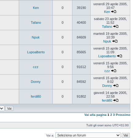
Vedi
ultimo
venerdì 29 aprile 2005,
messaggio
Ken
0
39190
10:47
Ken
Vedi
ultimo
sabato 23 aprile 2005,
messaggio
Tafano
0
40400
11:52
Tafano
Vedi
ultimo
martedì 19 aprile 2005,
messaggio
Npuk
0
84609
10:39
Npuk
Vedi
ultimo
venerdì 15 aprile 2005,
messaggio
Lupoalberto
0
85665
11:09
Lupoalberto
Vedi
ultimo
venerdì 15 aprile 2005,
messaggi
czz
0
91612
9:56
czz
Vedi
ultimo
venerdì 15 aprile 2005,
messaggio
Donny
0
84592
8:02
Donny
Vedi
ultimo
giovedì 14 aprile 2005,
messaggio
ferdi80
0
91802
22:58
ferdi80
Vedi
ultimo
messaggio
Vai alla pagina
1
2
3
Prossimo
Tutti gli orari sono
UTC+01:00
Vai a: