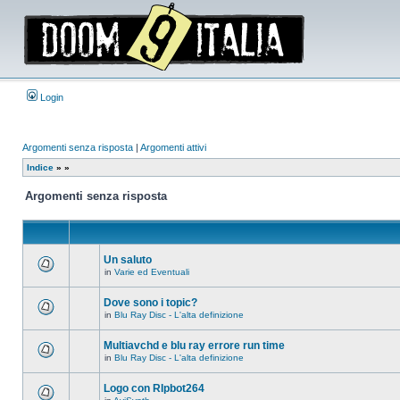
Login
Argomenti senza risposta
|
Argomenti attivi
Indice
»
»
Argomenti senza risposta
Un saluto
in
Varie ed Eventuali
Non
ci
sono
Dove sono i topic?
nuovi
in
Blu Ray Disc - L'alta definizione
messaggi
Non
in
ci
questo
sono
Multiavchd e blu ray errore run time
argomento.
nuovi
in
Blu Ray Disc - L'alta definizione
messaggi
Non
in
ci
questo
sono
Logo con RIpbot264
argomento.
nuovi