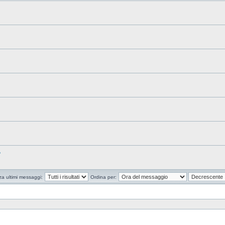
?
za ultimi messaggi:
Ordina per: