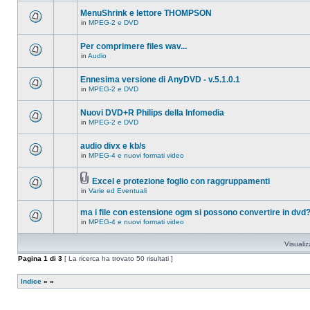
ci
questo
sono
MenuShrink e lettore THOMPSON
argomento.
nuovi
in
MPEG-2 e DVD
messaggi
Non
in
ci
questo
sono
Per comprimere files wav...
argomento.
nuovi
in
Audio
messaggi
Non
in
ci
questo
sono
Ennesima versione di AnyDVD - v.5.1.0.1
argomento.
nuovi
in
MPEG-2 e DVD
messaggi
Non
in
ci
questo
sono
Nuovi DVD+R Philips della Infomedia
argomento.
nuovi
in
MPEG-2 e DVD
messaggi
Non
in
ci
questo
sono
audio divx e kb/s
argomento.
nuovi
in
MPEG-4 e nuovi formati video
messaggi
Non
in
ci
questo
sono
argomento.
Excel e protezione foglio con raggruppamenti
nuovi
Allegato(i)
messaggi
in
Varie ed Eventuali
Non
in
ci
questo
sono
ma i file con estensione ogm si possono convertire in dvd
argomento.
nuovi
in
MPEG-4 e nuovi formati video
messaggi
Non
in
ci
questo
sono
Visualiz
argomento.
nuovi
messaggi
Pagina
1
di
3
[ La ricerca ha trovato 50 risultati ]
in
questo
argomento.
Indice
»
»