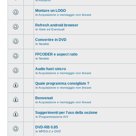
in
AviSynth
messaggi
Non
in
ci
questo
sono
Montare un LOGO
argomento.
nuovi
in
Acquisizione e montaggio non lineare
messaggi
Non
in
ci
questo
sono
Refresh android browser
argomento.
nuovi
in
Varie ed Eventuali
messaggi
Non
in
ci
questo
sono
Convertire in DVD
argomento.
nuovi
in
Newbie
messaggi
Non
in
ci
questo
sono
FFCODER e aspect ratio
argomento.
nuovi
in
Newbie
messaggi
Non
in
ci
questo
sono
Audio fuori sincro
argomento.
nuovi
in
Acquisizione e montaggio non lineare
messaggi
Non
in
ci
questo
sono
Quale programma consigliate ?
argomento.
nuovi
in
Acquisizione e montaggio non lineare
messaggi
Non
in
ci
questo
sono
Benvenuti
argomento.
nuovi
in
Acquisizione e montaggio non lineare
messaggi
Non
in
ci
questo
sono
Suggerimenti per l'uso della sezione
argomento.
nuovi
in
Programmazione A/V
messaggi
Non
in
ci
questo
sono
DVD-RB 0.85
argomento.
nuovi
in
MPEG-2 e DVD
messaggi
Non
in