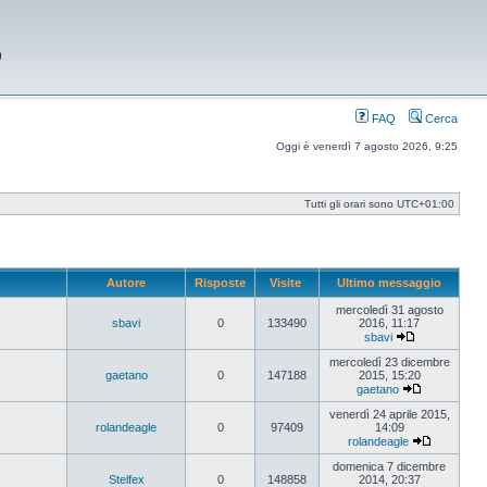
9
FAQ
Cerca
Oggi è venerdì 7 agosto 2026, 9:25
Tutti gli orari sono
UTC+01:00
Autore
Risposte
Visite
Ultimo messaggio
mercoledì 31 agosto
sbavi
0
133490
2016, 11:17
sbavi
Vedi
ultimo
mercoledì 23 dicembre
messaggio
gaetano
0
147188
2015, 15:20
gaetano
Vedi
ultimo
venerdì 24 aprile 2015,
messaggio
rolandeagle
0
97409
14:09
rolandeagle
Vedi
ultimo
domenica 7 dicembre
messaggi
Stelfex
0
148858
2014, 20:37