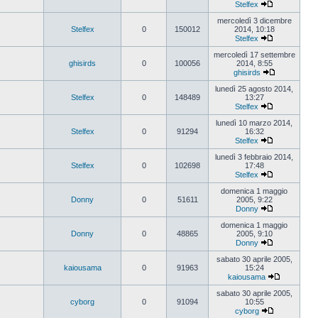
Stelfex
Vedi
ultimo
mercoledì 3 dicembre
messaggio
Stelfex
0
150012
2014, 10:18
Stelfex
Vedi
ultimo
mercoledì 17 settembre
messaggio
ghisirds
0
100056
2014, 8:55
ghisirds
Vedi
ultimo
lunedì 25 agosto 2014,
messaggio
Stelfex
0
148489
13:27
Stelfex
Vedi
ultimo
lunedì 10 marzo 2014,
messaggio
Stelfex
0
91294
16:32
Stelfex
Vedi
ultimo
lunedì 3 febbraio 2014,
messaggio
Stelfex
0
102698
17:48
Stelfex
Vedi
ultimo
domenica 1 maggio
messaggio
Donny
0
51611
2005, 9:22
Donny
Vedi
ultimo
domenica 1 maggio
messaggio
Donny
0
48865
2005, 9:10
Donny
Vedi
ultimo
sabato 30 aprile 2005,
messaggio
kaiousama
0
91963
15:24
kaiousama
Vedi
ultimo
sabato 30 aprile 2005,
messaggio
cyborg
0
91094
10:55
cyborg