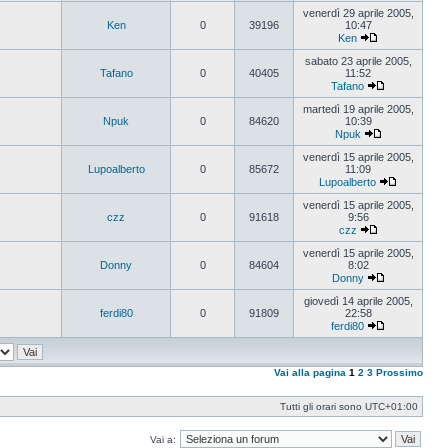
Vedi
ultimo
venerdì 29 aprile 2005,
messaggio
Ken
0
39196
10:47
Ken
Vedi
ultimo
sabato 23 aprile 2005,
messaggio
Tafano
0
40405
11:52
Tafano
Vedi
ultimo
martedì 19 aprile 2005,
messaggio
Npuk
0
84620
10:39
Npuk
Vedi
ultimo
venerdì 15 aprile 2005,
messaggio
Lupoalberto
0
85672
11:09
Lupoalberto
Vedi
ultimo
venerdì 15 aprile 2005,
messaggi
czz
0
91618
9:56
czz
Vedi
ultimo
venerdì 15 aprile 2005,
messaggio
Donny
0
84604
8:02
Donny
Vedi
ultimo
giovedì 14 aprile 2005,
messaggio
ferdi80
0
91809
22:58
ferdi80
Vedi
ultimo
messaggio
Vai alla pagina
1
2
3
Prossimo
Tutti gli orari sono
UTC+01:00
Vai a: