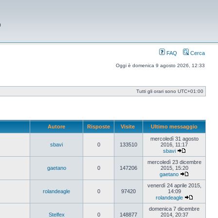
9
FAQ
Cerca
Oggi è domenica 9 agosto 2026, 12:33
Tutti gli orari sono
UTC+01:00
Autore
Risposte
Visite
Ultimo messaggio
mercoledì 31 agosto
sbavi
0
133510
2016, 11:17
sbavi
Vedi
ultimo
mercoledì 23 dicembre
messaggio
gaetano
0
147206
2015, 15:20
gaetano
Vedi
ultimo
venerdì 24 aprile 2015,
messaggio
rolandeagle
0
97420
14:09
rolandeagle
Vedi
ultimo
domenica 7 dicembre
messaggi
Stelfex
0
148877
2014, 20:37