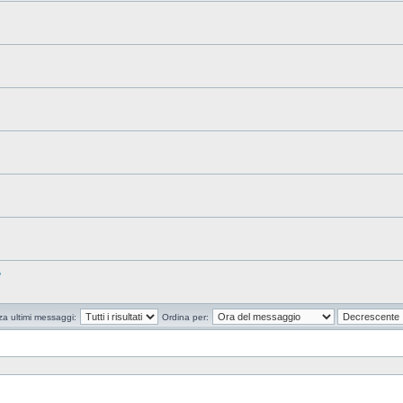
?
za ultimi messaggi:
Ordina per: