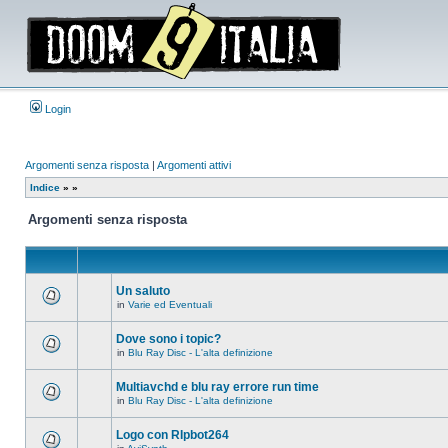
Login
Argomenti senza risposta
|
Argomenti attivi
Indice
»
»
Argomenti senza risposta
Un saluto
in
Varie ed Eventuali
Non
ci
sono
Dove sono i topic?
nuovi
in
Blu Ray Disc - L'alta definizione
messaggi
Non
in
ci
questo
sono
Multiavchd e blu ray errore run time
argomento.
nuovi
in
Blu Ray Disc - L'alta definizione
messaggi
Non
in
ci
questo
sono
Logo con RIpbot264
argomento.
nuovi