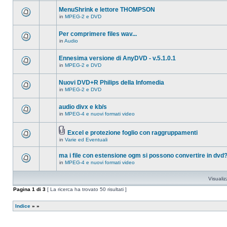
ci
questo
sono
MenuShrink e lettore THOMPSON
argomento.
nuovi
in
MPEG-2 e DVD
messaggi
Non
in
ci
questo
sono
Per comprimere files wav...
argomento.
nuovi
in
Audio
messaggi
Non
in
ci
questo
sono
Ennesima versione di AnyDVD - v.5.1.0.1
argomento.
nuovi
in
MPEG-2 e DVD
messaggi
Non
in
ci
questo
sono
Nuovi DVD+R Philips della Infomedia
argomento.
nuovi
in
MPEG-2 e DVD
messaggi
Non
in
ci
questo
sono
audio divx e kb/s
argomento.
nuovi
in
MPEG-4 e nuovi formati video
messaggi
Non
in
ci
questo
sono
argomento.
Excel e protezione foglio con raggruppamenti
nuovi
Allegato(i)
messaggi
in
Varie ed Eventuali
Non
in
ci
questo
sono
ma i file con estensione ogm si possono convertire in dvd
argomento.
nuovi
in
MPEG-4 e nuovi formati video
messaggi
Non
in
ci
questo
sono
Visualiz
argomento.
nuovi
messaggi
Pagina
1
di
3
[ La ricerca ha trovato 50 risultati ]
in
questo
argomento.
Indice
»
»