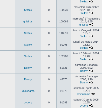
Stelfex
Vedi
ultimo
mercoledì 3 dicembre
messaggio
Stelfex
0
150030
2014, 10:18
Stelfex
Vedi
ultimo
mercoledì 17 settembre
messaggio
ghisirds
0
100063
2014, 8:55
ghisirds
Vedi
ultimo
lunedì 25 agosto 2014,
messaggio
Stelfex
0
148510
13:27
Stelfex
Vedi
ultimo
lunedì 10 marzo 2014,
messaggio
Stelfex
0
91296
16:32
Stelfex
Vedi
ultimo
lunedì 3 febbraio 2014,
messaggio
Stelfex
0
102706
17:48
Stelfex
Vedi
ultimo
domenica 1 maggio
messaggio
Donny
0
51621
2005, 9:22
Donny
Vedi
ultimo
domenica 1 maggio
messaggio
Donny
0
48870
2005, 9:10
Donny
Vedi
ultimo
sabato 30 aprile 2005,
messaggio
kaiousama
0
91973
15:24
kaiousama
Vedi
ultimo
sabato 30 aprile 2005,
messaggio
cyborg
0
91099
10:55
cyborg