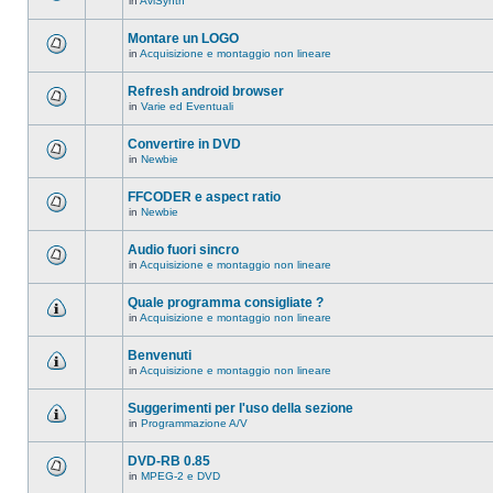
in
AviSynth
messaggi
Non
in
ci
questo
sono
Montare un LOGO
argomento.
nuovi
in
Acquisizione e montaggio non lineare
messaggi
Non
in
ci
questo
sono
Refresh android browser
argomento.
nuovi
in
Varie ed Eventuali
messaggi
Non
in
ci
questo
sono
Convertire in DVD
argomento.
nuovi
in
Newbie
messaggi
Non
in
ci
questo
sono
FFCODER e aspect ratio
argomento.
nuovi
in
Newbie
messaggi
Non
in
ci
questo
sono
Audio fuori sincro
argomento.
nuovi
in
Acquisizione e montaggio non lineare
messaggi
Non
in
ci
questo
sono
Quale programma consigliate ?
argomento.
nuovi
in
Acquisizione e montaggio non lineare
messaggi
Non
in
ci
questo
sono
Benvenuti
argomento.
nuovi
in
Acquisizione e montaggio non lineare
messaggi
Non
in
ci
questo
sono
Suggerimenti per l'uso della sezione
argomento.
nuovi
in
Programmazione A/V
messaggi
Non
in
ci
questo
sono
DVD-RB 0.85
argomento.
nuovi
in
MPEG-2 e DVD
messaggi
Non
in