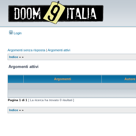
Login
Argomenti senza risposta
|
Argomenti attivi
Indice
»
»
Argomenti attivi
Argomenti
Autor
Pagina
1
di
1
[ La ricerca ha trovato 0 risultati ]
Indice
»
»