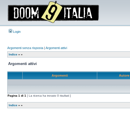
Login
Argomenti senza risposta
|
Argomenti attivi
Indice
»
»
Argomenti attivi
Argomenti
Autor
Pagina
1
di
1
[ La ricerca ha trovato 0 risultati ]
Indice
»
»