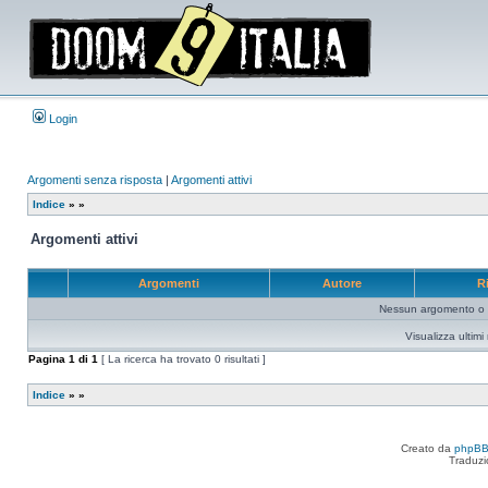
Login
Argomenti senza risposta
|
Argomenti attivi
Indice
»
»
Argomenti attivi
Argomenti
Autore
R
Nessun argomento o me
Visualizza ultim
Pagina
1
di
1
[ La ricerca ha trovato 0 risultati ]
Indice
»
»
Creato da
phpB
Traduzi