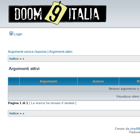
Login
Argomenti senza risposta
|
Argomenti attivi
Indice
»
»
Argomenti attivi
Argomenti
Autore
R
Nessun argomento o me
Visualizza ultim
Pagina
1
di
1
[ La ricerca ha trovato 0 risultati ]
Indice
»
»
Creato da
phpB
Traduzi