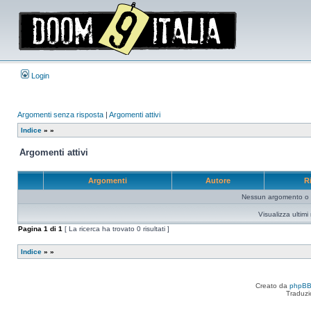
Login
Argomenti senza risposta
|
Argomenti attivi
Indice
»
»
Argomenti attivi
Argomenti
Autore
R
Nessun argomento o me
Visualizza ultim
Pagina
1
di
1
[ La ricerca ha trovato 0 risultati ]
Indice
»
»
Creato da
phpB
Traduzi