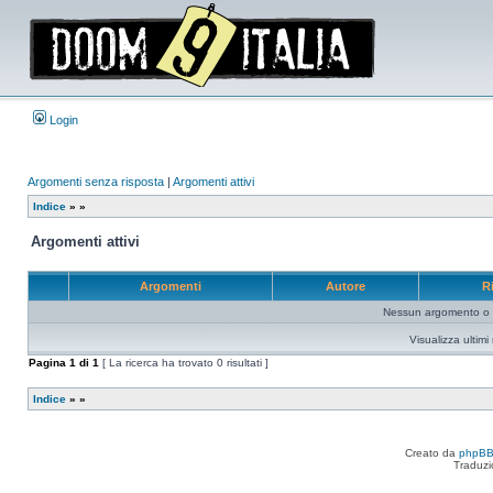
Login
Argomenti senza risposta
|
Argomenti attivi
Indice
»
»
Argomenti attivi
Argomenti
Autore
R
Nessun argomento o me
Visualizza ultim
Pagina
1
di
1
[ La ricerca ha trovato 0 risultati ]
Indice
»
»
Creato da
phpB
Traduzi