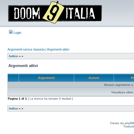
Login
Argomenti senza risposta
|
Argomenti attivi
Indice
»
»
Argomenti attivi
Argomenti
Autore
R
Nessun argomento o me
Visualizza ultim
Pagina
1
di
1
[ La ricerca ha trovato 0 risultati ]
Indice
»
»
Creato da
phpB
Traduzi