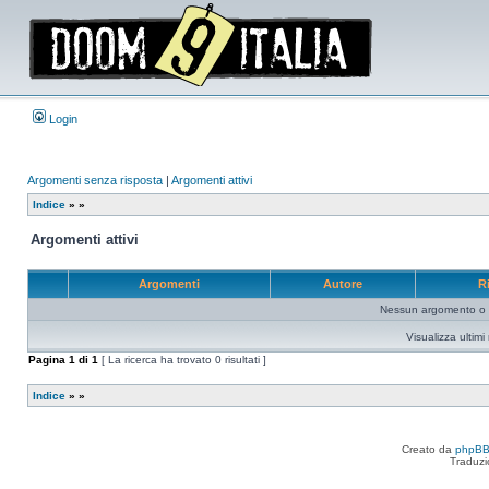
Login
Argomenti senza risposta
|
Argomenti attivi
Indice
»
»
Argomenti attivi
Argomenti
Autore
R
Nessun argomento o me
Visualizza ultim
Pagina
1
di
1
[ La ricerca ha trovato 0 risultati ]
Indice
»
»
Creato da
phpB
Traduzi