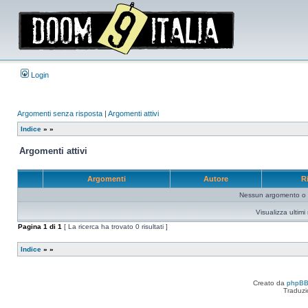
Login
Argomenti senza risposta
|
Argomenti attivi
Indice
»
»
Argomenti attivi
Argomenti
Autore
R
Nessun argomento o me
Visualizza ultim
Pagina
1
di
1
[ La ricerca ha trovato 0 risultati ]
Indice
»
»
Creato da
phpB
Traduzi