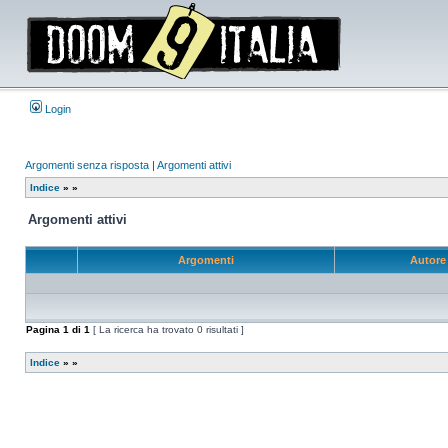
Login
Argomenti senza risposta
|
Argomenti attivi
Indice
»
»
Argomenti attivi
Argomenti
Autor
Pagina
1
di
1
[ La ricerca ha trovato 0 risultati ]
Indice
»
»