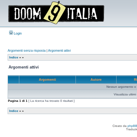
Login
Argomenti senza risposta
|
Argomenti attivi
Indice
»
»
Argomenti attivi
Argomenti
Autore
R
Nessun argomento o me
Visualizza ultim
Pagina
1
di
1
[ La ricerca ha trovato 0 risultati ]
Indice
»
»
Creato da
phpB
Traduzi