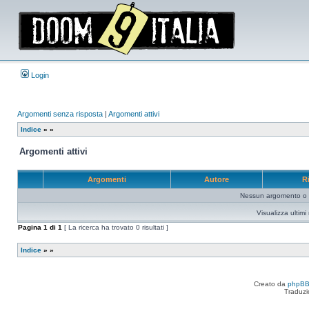
Login
Argomenti senza risposta
|
Argomenti attivi
Indice
»
»
Argomenti attivi
Argomenti
Autore
R
Nessun argomento o me
Visualizza ultim
Pagina
1
di
1
[ La ricerca ha trovato 0 risultati ]
Indice
»
»
Creato da
phpB
Traduzi