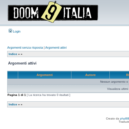
Login
Argomenti senza risposta
|
Argomenti attivi
Indice
»
»
Argomenti attivi
Argomenti
Autore
R
Nessun argomento o me
Visualizza ultim
Pagina
1
di
1
[ La ricerca ha trovato 0 risultati ]
Indice
»
»
Creato da
phpB
Traduzi