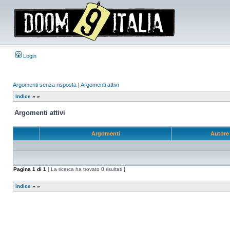
Login
Argomenti senza risposta
|
Argomenti attivi
Indice
»
»
Argomenti attivi
Argomenti
Autor
Pagina
1
di
1
[ La ricerca ha trovato 0 risultati ]
Indice
»
»